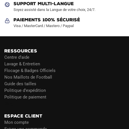
produit
produit
SUPPORT MULTI-LANGUE
Soyez assisté dans la Langue de votre choix, 24/7.
Paiements 100% Sécurisé
Visa / MasterCard / Mastero / Paypal
RESSOURCES
Centre d’aide
Lavage & Entretien
Flocage & Badges Officiels
Nos Maillots de Football
Guide des tailles
Politique d’expédition
Politique de paiement
Blog
ESPACE CLIENT
Mon compte
Suivre une commande