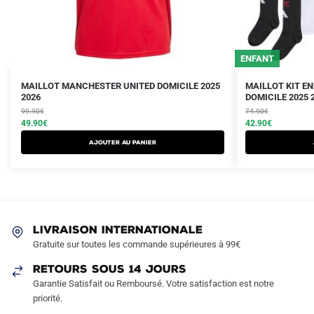
ENFANT
Le
Le
Le
Le
Ce
Ce
MAILLOT MANCHESTER UNITED DOMICILE 2025
MAILLOT KIT E
prix
prix
2026
prix
prix
DOMICILE 2025 
produit
produit
initial
actuel
initial
actuel
99.90
€
74.90
€
a
a
était :
est :
49.90
€
était :
est :
42.90
€
plusieurs
plusieurs
99.90€.
49.90€.
74.90€.
42.90€.
AJOUTER AU PANIER
variations.
variations.
Les
Les
options
options
peuvent
peuvent
être
être
LIVRAISON INTERNATIONALE
choisies
choisies
Gratuite sur toutes les commande supérieures à 99€
sur
sur
RETOURS SOUS 14 JOURS
la
la
Garantie Satisfait ou Remboursé. Votre satisfaction est notre
page
page
priorité.
du
du