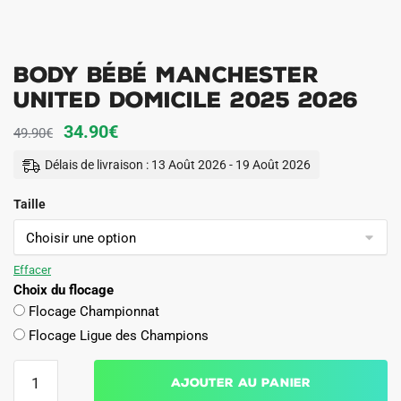
Body Bébé Manchester
United Domicile 2025 2026
Le
Le
34.90
€
49.90
€
prix
prix
Délais de livraison : 13 Août 2026 - 19 Août 2026
initial
actuel
Taille
était :
est :
49.90€.
34.90€.
Effacer
Choix du flocage
Flocage Championnat
Flocage Ligue des Champions
quantité
Ajouter au panier
de