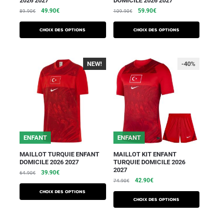
2026 2027
DOMICILE 2026 2027
49.90
€
59.90
€
89.90
€
109.90
€
Choix des options
Choix des options
NEW!
-40%
-40%
ENFANT
ENFANT
MAILLOT TURQUIE ENFANT
MAILLOT KIT ENFANT
DOMICILE 2026 2027
TURQUIE DOMICILE 2026
2027
39.90
€
64.90
€
42.90
€
74.90
€
Choix des options
Choix des options