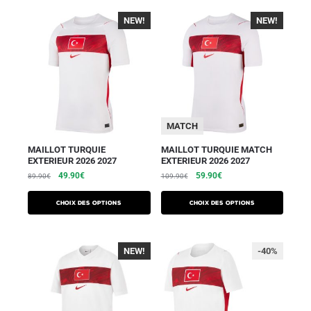
NEW!
-40%
NEW!
-40%
MATCH
MAILLOT TURQUIE
MAILLOT TURQUIE MATCH
EXTERIEUR 2026 2027
EXTERIEUR 2026 2027
49.90
€
59.90
€
89.90
€
109.90
€
Choix des options
Choix des options
NEW!
-40%
-40%