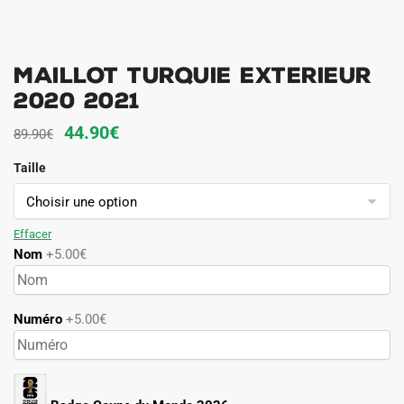
MAILLOT TURQUIE EXTERIEUR
2020 2021
Le
Le
44.90
€
89.90
€
prix
prix
Taille
initial
actuel
était :
est :
89.90€.
44.90€.
Effacer
Nom
+5.00€
Numéro
+5.00€