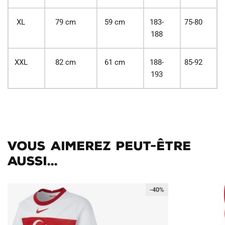
XL
79 cm
59 cm
183-
75-80
188
XXL
82 cm
61 cm
188-
85-92
193
Vous aimerez peut-être
aussi...
-40%