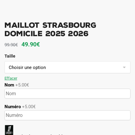
Maillot Strasbourg
Domicile 2025 2026
Le
Le
49.90
€
99.90
€
prix
prix
Taille
initial
actuel
était :
est :
99.90€.
49.90€.
Effacer
Nom
+5.00€
Numéro
+5.00€