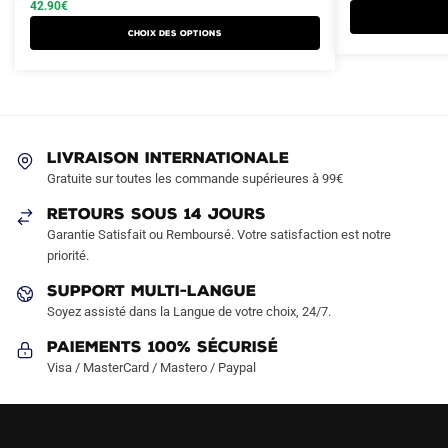
a
a
était :
est :
42.90
€
était :
est :
plusieurs
plusieurs
74.90€.
42.90€.
99.90€.
49.90€.
Choix des options
variations.
variations.
Les
Les
options
options
peuvent
peuvent
être
être
LIVRAISON INTERNATIONALE
choisies
choisies
Gratuite sur toutes les commande supérieures à 99€
sur
sur
RETOURS SOUS 14 JOURS
la
la
Garantie Satisfait ou Remboursé. Votre satisfaction est notre
page
page
priorité.
du
du
produit
produit
SUPPORT MULTI-LANGUE
Soyez assisté dans la Langue de votre choix, 24/7.
Paiements 100% Sécurisé
Visa / MasterCard / Mastero / Paypal