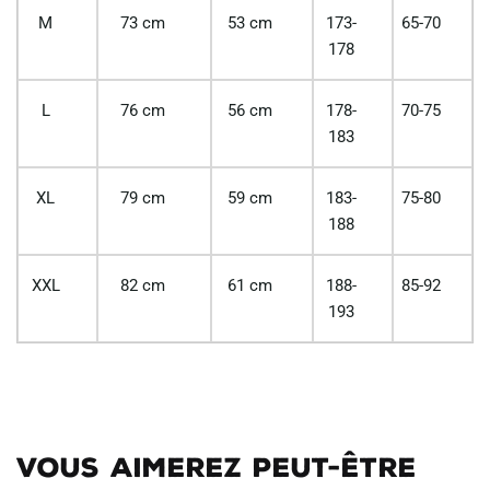
M
73 cm
53 cm
173-
65-70
178
L
76 cm
56 cm
178-
70-75
183
XL
79 cm
59 cm
183-
75-80
188
XXL
82 cm
61 cm
188-
85-92
193
Vous aimerez peut-être