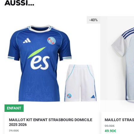
aussi...
-40%
ENFANT
Le
Le
Le
Le
Ce
Ce
MAILLOT KIT ENFANT STRASBOURG DOMICILE
MAILLOT STRAS
prix
prix
2025 2026
prix
prix
produit
produit
99.90
€
initial
actuel
initial
actuel
74.90
€
49.90
€