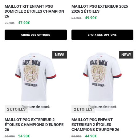
Ce
Ce
MAILLOT KIT ENFANT PSG
MAILLOT PSG EXTERIEUR 2025
DOMICILE 2 ÉTOILES CHAMPION
2026 2 ÉTOILES
produit
produit
26
Le
Le
49.90
€
94.90
€
a
a
Le
Le
47.90
€
79.90
€
prix
prix
plusieurs
plusieurs
prix
prix
initial
actuel
initial
actuel
variations.
variations.
était :
est :
Choix des options
Choix des options
était :
est :
94.90€.
49.90€.
Les
Les
79.90€.
47.90€.
options
options
NEW!
NEW!
peuvent
peuvent
être
être
choisies
choisies
sur
sur
la
la
page
page
du
du
Rupture de stock
Rupture de stock
2 ETOILES
2 ETOILES
produit
produit
Ce
Ce
MAILLOT PSG EXTERIEUR 2
MAILLOT PSG ENFANT
ÉTOILES CHAMPIONS D’EUROPE
EXTERIEUR 2 ÉTOILES
produit
produit
26
CHAMPIONS D’EUROPE 26
a
a
Le
Le
Le
Le
54.90
€
44.90
€
99.90
€
79.90
€