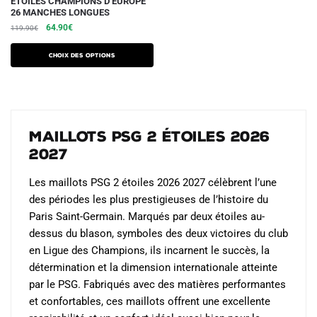
ÉTOILES CHAMPIONS D’EUROPE
produit
26 MANCHES LONGUES
a
Le
Le
64.90
€
119.90
€
plusieurs
prix
prix
initial
actuel
variations.
Choix des options
était :
est :
Les
119.90€.
64.90€.
options
peuvent
être
Maillots PSG 2 Étoiles 2026
choisies
2027
sur
la
Les maillots PSG 2 étoiles 2026 2027 célèbrent l’une
page
des périodes les plus prestigieuses de l’histoire du
du
Paris Saint-Germain. Marqués par deux étoiles au-
produit
dessus du blason, symboles des deux victoires du club
en Ligue des Champions, ils incarnent le succès, la
détermination et la dimension internationale atteinte
par le PSG. Fabriqués avec des matières performantes
et confortables, ces maillots offrent une excellente