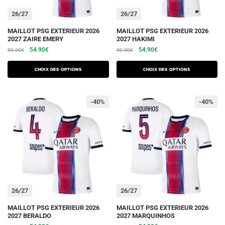
du
du
26/27
26/27
produit
produit
Ce
Ce
MAILLOT PSG EXTERIEUR 2026
MAILLOT PSG EXTERIEUR 2026
2027 ZAIRE EMERY
2027 HAKIMI
produit
produit
Le
Le
Le
Le
54.90
€
54.90
€
99.90
€
99.90
€
a
a
prix
prix
prix
prix
plusieurs
plusieurs
initial
actuel
initial
actuel
Choix des options
Choix des options
variations.
était :
est :
variations.
était :
est :
99.90€.
54.90€.
99.90€.
54.90€.
Les
Les
-40%
-40%
options
options
peuvent
peuvent
être
être
choisies
choisies
sur
sur
la
la
page
page
du
du
26/27
26/27
produit
produit
Ce
Ce
MAILLOT PSG EXTERIEUR 2026
MAILLOT PSG EXTERIEUR 2026
2027 BERALDO
2027 MARQUINHOS
produit
produit