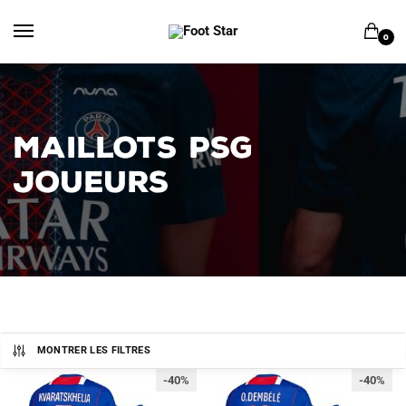
Skip
Skip
to
to
0
navigation
content
MAILLOTS PSG
JOUEURS
MONTRER LES FILTRES
-40%
-40%