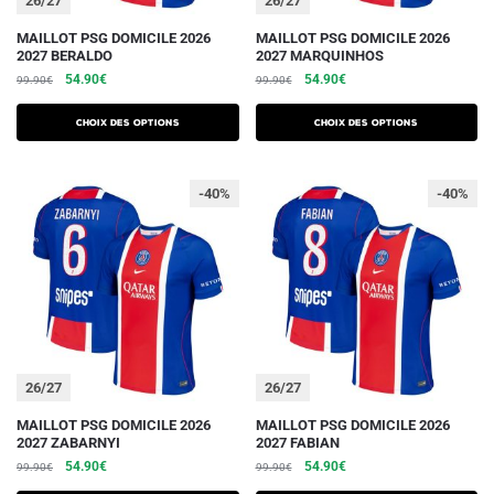
26/27
26/27
produit
produit
Ce
Ce
MAILLOT PSG DOMICILE 2026
MAILLOT PSG DOMICILE 2026
2027 BERALDO
2027 MARQUINHOS
produit
produit
Le
Le
Le
Le
54.90
€
54.90
€
99.90
€
99.90
€
a
a
prix
prix
prix
prix
plusieurs
plusieurs
initial
actuel
initial
actuel
Choix des options
Choix des options
variations.
était :
est :
variations.
était :
est :
99.90€.
54.90€.
99.90€.
54.90€.
Les
Les
-40%
-40%
options
options
peuvent
peuvent
être
être
choisies
choisies
sur
sur
la
la
page
page
du
du
26/27
26/27
produit
produit
Ce
Ce
MAILLOT PSG DOMICILE 2026
MAILLOT PSG DOMICILE 2026
2027 ZABARNYI
2027 FABIAN
produit
produit
Le
Le
Le
Le
54.90
€
54.90
€
99.90
€
99.90
€
a
a
prix
prix
prix
prix