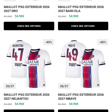
produit
produit
Ce
Ce
MAILLOT PSG EXTERIEUR 2026
MAILLOT PSG EXTERIEUR 2026
2027 DRO
2027 BARCOLA
produit
produit
Le
Le
Le
Le
54.90
€
54.90
€
99.90
€
99.90
€
a
a
prix
prix
prix
prix
plusieurs
plusieurs
initial
actuel
initial
actuel
Choix des options
Choix des options
variations.
était :
est :
variations.
était :
est :
99.90€.
54.90€.
99.90€.
54.90€.
Les
Les
-40%
-40%
options
options
peuvent
peuvent
être
être
choisies
choisies
sur
sur
la
la
page
page
du
du
26/27
26/27
produit
produit
Ce
Ce
MAILLOT PSG EXTERIEUR 2026
MAILLOT PSG EXTERIEUR 2026
2027 NDJANTOU
2027 MBAYE
produit
produit
Le
Le
Le
Le
54.90
€
54.90
€
99.90
€
99.90
€
a
a
prix
prix
prix
prix