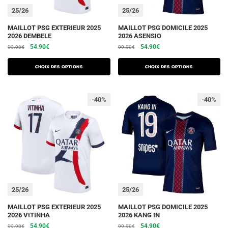
du
du
25/26
25/26
produit
produit
Ce
Ce
MAILLOT PSG EXTERIEUR 2025
MAILLOT PSG DOMICILE 2025
2026 DEMBELE
2026 ASENSIO
produit
produit
Le
Le
Le
Le
54.90
€
54.90
€
99.90
€
99.90
€
a
a
prix
prix
prix
prix
plusieurs
plusieurs
initial
actuel
initial
actuel
Choix des options
Choix des options
variations.
était :
est :
variations.
était :
est :
99.90€.
54.90€.
99.90€.
54.90€.
Les
Les
-40%
-40%
options
options
peuvent
peuvent
être
être
choisies
choisies
sur
sur
la
la
page
page
du
du
25/26
25/26
produit
produit
Ce
Ce
MAILLOT PSG EXTERIEUR 2025
MAILLOT PSG DOMICILE 2025
2026 VITINHA
2026 KANG IN
produit
produit
Le
Le
Le
Le
54.90
€
54.90
€
99.90
€
99.90
€