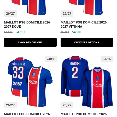
page
page
du
du
26/27
26/27
produit
produit
Ce
Ce
MAILLOT PSG DOMICILE 2026
MAILLOT PSG DOMICILE 2026
2027 DOUE
2027 VITINHA
produit
produit
Le
Le
Le
Le
54.90
€
54.90
€
99.90
€
99.90
€
a
a
prix
prix
prix
prix
plusieurs
plusieurs
initial
actuel
initial
actuel
Choix des options
Choix des options
variations.
était :
est :
variations.
était :
est :
99.90€.
54.90€.
99.90€.
54.90€.
Les
Les
-40%
-40%
options
options
peuvent
peuvent
être
être
choisies
choisies
sur
sur
la
la
page
page
du
du
26/27
26/27
produit
produit
Ce
Ce
MAILLOT PSG DOMICILE 2026
MAILLOT PSG DOMICILE 2026