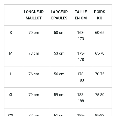
LONGUEUR
LARGEUR
TAILLE
POIDS
MAILLOT
EPAULES
EN CM
KG
S
70 cm
50 cm
168-
60-65
173
M
73 cm
53 cm
173-
65-70
178
L
76 cm
56 cm
178-
70-75
183
XL
79 cm
59 cm
183-
75-80
188
XXL
82 cm
61 cm
188-
85-92