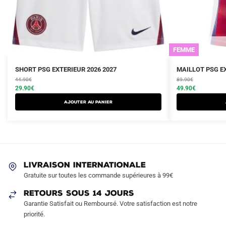
FEMME
Le
Le
Le
Le
Ce
Ce
SHORT PSG EXTERIEUR 2026 2027
MAILLOT PSG E
prix
prix
prix
prix
produit
44.90
€
produit
89.90
€
initial
actuel
initial
actuel
29.90
€
49.90
€
a
a
était :
est :
était :
est :
AJOUTER AU PANIER
plusieurs
plusieurs
44.90€.
29.90€.
89.90€.
49.90€.
variations.
variations.
Les
Les
options
options
peuvent
peuvent
LIVRAISON INTERNATIONALE
être
être
Gratuite sur toutes les commande supérieures à 99€
choisies
choisies
sur
sur
RETOURS SOUS 14 JOURS
la
la
Garantie Satisfait ou Remboursé. Votre satisfaction est notre
page
page
priorité.