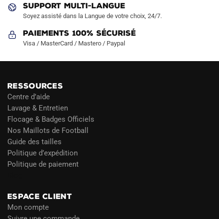
du
du
SUPPORT MULTI-LANGUE
produit
produit
Soyez assisté dans la Langue de votre choix, 24/7.
Paiements 100% Sécurisé
Visa / MasterCard / Mastero / Paypal
RESSOURCES
Centre d’aide
Lavage & Entretien
Flocage & Badges Officiels
Nos Maillots de Football
Guide des tailles
Politique d’expédition
Politique de paiement
Blog
ESPACE CLIENT
Mon compte
Suivre une commande