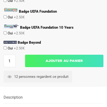
Oui
+2.50€
Badge UEFA Foundation
Oui
+2.50€
Badge UEFA Foundation 10 Years
Oui
+2.50€
Badge Beyond
Oui
+2.50€
quantité
Ajouter au panier
de
Maillot
PSG
12 personnes regardent ce produit
Exterieur
2026
2027
Description
Vitinha