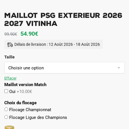
Maillot PSG Exterieur 2026
2027 Vitinha
Le
Le
54.90
€
99.90
€
prix
prix
Délais de livraison : 12 Août 2026 - 18 Août 2026
initial
actuel
Taille
était :
est :
99.90€.
54.90€.
Effacer
Maillot version Match
Oui
+10.00€
Choix du flocage
Flocage Championnat
Flocage Ligue des Champions