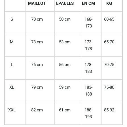
MAILLOT
EPAULES
EN CM
KG
S
70 cm
50 cm
168-
60-65
173
M
73 cm
53 cm
173-
65-70
178
L
76 cm
56 cm
178-
70-75
183
XL
79 cm
59 cm
183-
75-80
188
XXL
82 cm
61 cm
188-
85-92
193