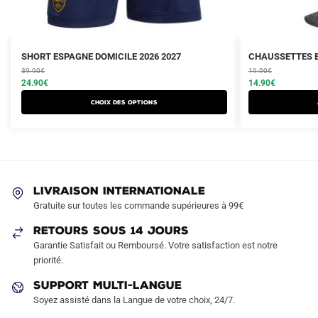
Le
Le
Le
Le
Ce
SHORT ESPAGNE DOMICILE 2026 2027
CHAUSSETTES E
prix
prix
prix
prix
produit
39.90
€
19.90
€
initial
actuel
initial
actuel
24.90
€
14.90
€
a
était :
est :
était :
est :
Choix des options
plusieurs
39.90€.
24.90€.
19.90€.
14.90€.
variations.
Les
options
peuvent
LIVRAISON INTERNATIONALE
être
Gratuite sur toutes les commande supérieures à 99€
choisies
sur
RETOURS SOUS 14 JOURS
la
Garantie Satisfait ou Remboursé. Votre satisfaction est notre
page
priorité.
du
SUPPORT MULTI-LANGUE
produit
Soyez assisté dans la Langue de votre choix, 24/7.