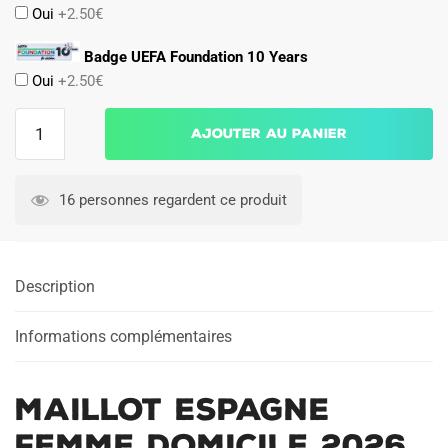
Oui
+2.50€
Badge UEFA Foundation 10 Years
Oui
+2.50€
quantité
Ajouter au panier
de
Maillot
Espagne
16 personnes regardent ce produit
Femme
Domicile
2026
Description
2027
Lamine
Yamal
Informations complémentaires
Maillot Espagne
Femme Domicile 2026