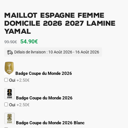
Maillot Espagne Femme
Domicile 2026 2027 Lamine
Yamal
Le
Le
54.90
€
99.90
€
prix
prix
Délais de livraison : 10 Août 2026 - 16 Août 2026
initial
actuel
était :
est :
Badge Coupe du Monde 2026
99.90€.
54.90€.
Oui
+2.50€
Badge Coupe du Monde 2026
Oui
+2.50€
Badge Coupe du Monde 2026 Blanc