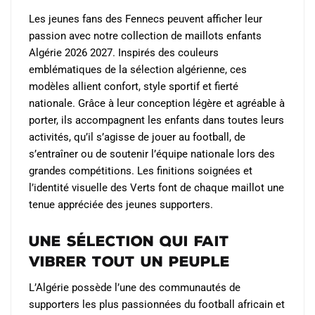
choisies
choisies
Les jeunes fans des Fennecs peuvent afficher leur
sur
sur
passion avec notre collection de maillots enfants
la
la
Algérie 2026 2027. Inspirés des couleurs
page
page
emblématiques de la sélection algérienne, ces
du
du
modèles allient confort, style sportif et fierté
produit
produit
nationale. Grâce à leur conception légère et agréable à
porter, ils accompagnent les enfants dans toutes leurs
activités, qu’il s’agisse de jouer au football, de
s’entraîner ou de soutenir l’équipe nationale lors des
grandes compétitions. Les finitions soignées et
l’identité visuelle des Verts font de chaque maillot une
tenue appréciée des jeunes supporters.
Une sélection qui fait
vibrer tout un peuple
L’Algérie possède l’une des communautés de
supporters les plus passionnées du football africain et