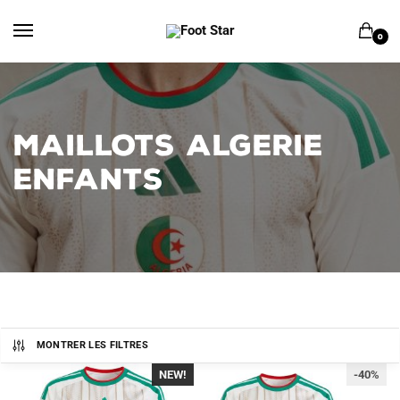
Skip
Skip
to
to
0
navigation
content
MAILLOTS ALGERIE
ENFANTS
MONTRER LES FILTRES
NEW!
-40%
-40%