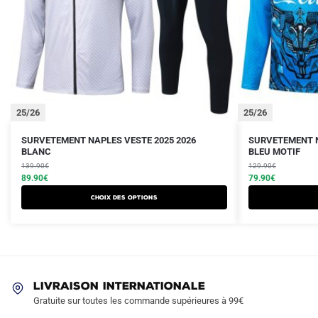
25/26
25/26
Le
Le
Le
Le
Ce
Ce
SURVETEMENT NAPLES VESTE 2025 2026
SURVETEMENT N
prix
prix
BLANC
prix
prix
BLEU MOTIF
produit
produit
initial
actuel
initial
actuel
139.90
€
129.90
€
a
a
était :
est :
89.90
€
était :
est :
79.90
€
plusieurs
plusieurs
139.90€.
89.90€.
129.90€.
79.90€.
Choix des options
variations.
variations.
Les
Les
options
options
peuvent
peuvent
être
être
LIVRAISON INTERNATIONALE
choisies
choisies
Gratuite sur toutes les commande supérieures à 99€
sur
sur