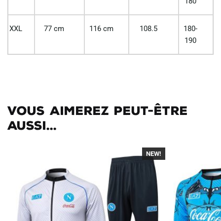
180
XXL
77 cm
116 cm
108.5
180-
190
Vous aimerez peut-être
aussi...
NEW!