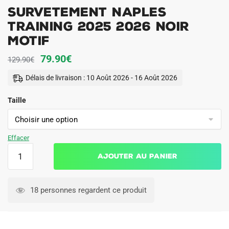
Survetement Naples
Training 2025 2026 Noir
Motif
Le
Le
79.90
€
129.90
€
prix
prix
Délais de livraison : 10 Août 2026 - 16 Août 2026
initial
actuel
Taille
était :
est :
129.90€.
79.90€.
Effacer
quantité
Ajouter au panier
de
Survetement
Naples
18 personnes regardent ce produit
Training
2025
2026