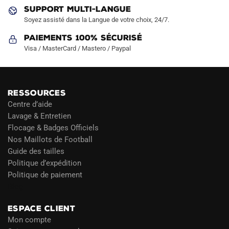
produit
produit
SUPPORT MULTI-LANGUE
Soyez assisté dans la Langue de votre choix, 24/7.
Paiements 100% Sécurisé
Visa / MasterCard / Mastero / Paypal
RESSOURCES
Centre d’aide
Lavage & Entretien
Flocage & Badges Officiels
Nos Maillots de Football
Guide des tailles
Politique d’expédition
Politique de paiement
Blog
ESPACE CLIENT
Mon compte