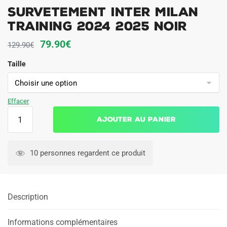
Survetement Inter Milan
Training 2024 2025 Noir
Le
Le
79.90
€
129.90
€
prix
prix
Taille
initial
actuel
était :
est :
129.90€.
79.90€.
Effacer
quantité
Ajouter au panier
de
Survetement
Inter
10 personnes regardent ce produit
Milan
Training
2024
Description
2025
Noir
Informations complémentaires