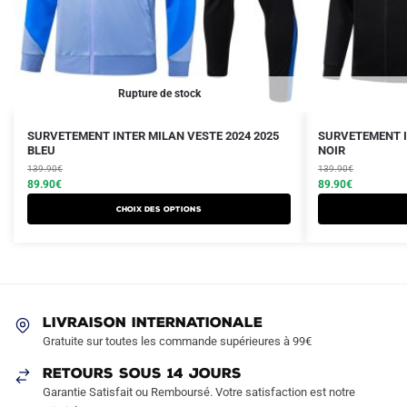
Rupture de stock
Le
Le
Le
Le
Ce
Ce
SURVETEMENT INTER MILAN VESTE 2024 2025
SURVETEMENT I
prix
prix
BLEU
prix
prix
NOIR
produit
produit
initial
actuel
initial
actuel
139.90
€
139.90
€
a
a
était :
est :
89.90
€
était :
est :
89.90
€
plusieurs
plusieurs
139.90€.
89.90€.
139.90€.
89.90€.
Choix des options
variations.
variations.
Les
Les
options
options
peuvent
peuvent
être
être
LIVRAISON INTERNATIONALE
choisies
choisies
Gratuite sur toutes les commande supérieures à 99€
sur
sur
RETOURS SOUS 14 JOURS
la
la
Garantie Satisfait ou Remboursé. Votre satisfaction est notre
page
page