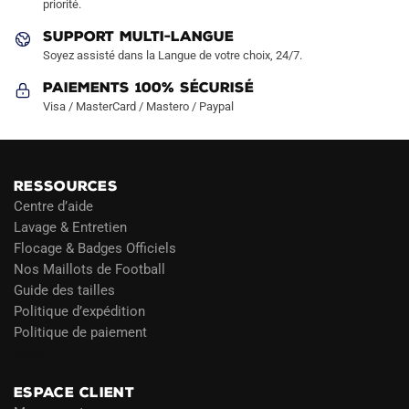
priorité.
du
du
produit
produit
SUPPORT MULTI-LANGUE
Soyez assisté dans la Langue de votre choix, 24/7.
Paiements 100% Sécurisé
Visa / MasterCard / Mastero / Paypal
RESSOURCES
Centre d’aide
Lavage & Entretien
Flocage & Badges Officiels
Nos Maillots de Football
Guide des tailles
Politique d’expédition
Politique de paiement
Blog
ESPACE CLIENT