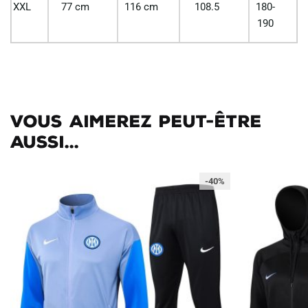
XXL
77 cm
116 cm
108.5
180-
190
Vous aimerez peut-être
aussi...
-40%