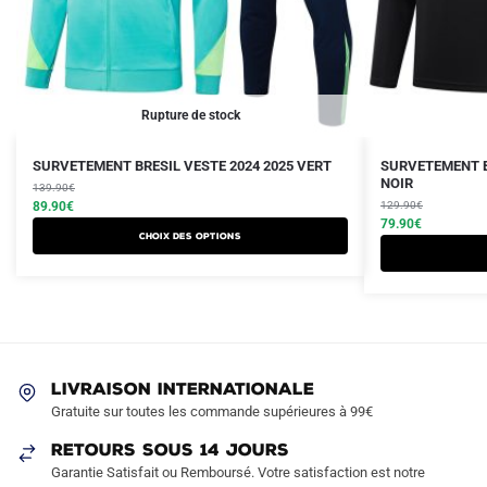
Rupture de stock
Le
Le
Le
Le
Ce
SURVETEMENT BRESIL VESTE 2024 2025 VERT
SURVETEMENT B
prix
prix
prix
prix
NOIR
produit
139.90
€
initial
actuel
initial
actuel
89.90
€
129.90
€
a
était :
est :
était :
est :
79.90
€
Choix des options
plusieurs
139.90€.
89.90€.
129.90€.
79.90€.
variations.
Les
options
peuvent
être
LIVRAISON INTERNATIONALE
choisies
Gratuite sur toutes les commande supérieures à 99€
sur
RETOURS SOUS 14 JOURS
la
Garantie Satisfait ou Remboursé. Votre satisfaction est notre
page