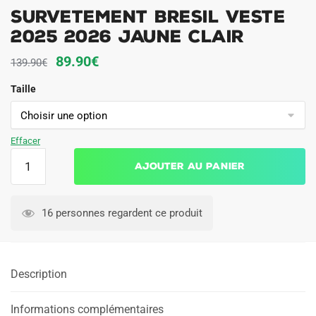
Survetement Bresil Veste
2025 2026 Jaune Clair
Le
Le
89.90
€
139.90
€
prix
prix
Taille
initial
actuel
était :
est :
139.90€.
89.90€.
Effacer
quantité
Ajouter au panier
de
Survetement
Bresil
16 personnes regardent ce produit
Veste
2025
2026
Description
Jaune
Clair
Informations complémentaires