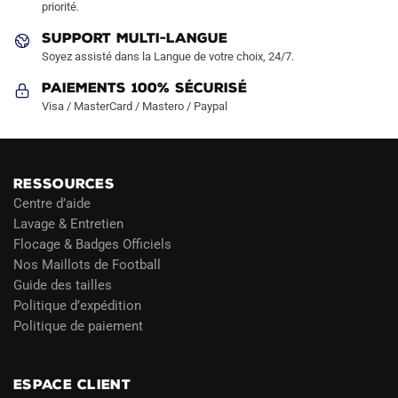
priorité.
du
produit
SUPPORT MULTI-LANGUE
Soyez assisté dans la Langue de votre choix, 24/7.
Paiements 100% Sécurisé
Visa / MasterCard / Mastero / Paypal
RESSOURCES
Centre d’aide
Lavage & Entretien
Flocage & Badges Officiels
Nos Maillots de Football
Guide des tailles
Politique d’expédition
Politique de paiement
Blog
ESPACE CLIENT