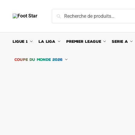
Skip
Skip
to
to
Recherche
Recherche
navigation
content
pour :
LIGUE 1
LA LIGA
PREMIER LEAGUE
SERIE A
COUPE DU MONDE 2026