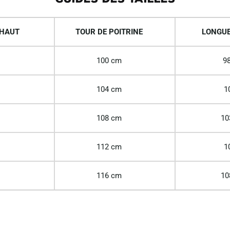
 HAUT
TOUR DE POITRINE
LONGUE
100 cm
98
104 cm
1
108 cm
10
112 cm
1
116 cm
10