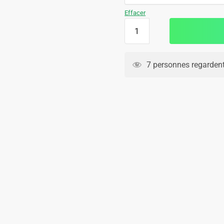
109.90€.
69.90€.
Effacer
quantité
de
Survetement
Bresil
7 personnes regardent
Polo
2024
2025
Vert