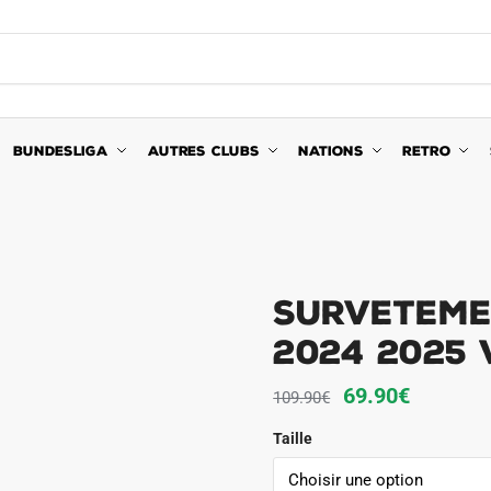
BUNDESLIGA
AUTRES CLUBS
NATIONS
RETRO
Surveteme
2024 2025 
Le
Le
69.90
€
109.90
€
prix
prix
Taille
initial
actuel
était :
est :