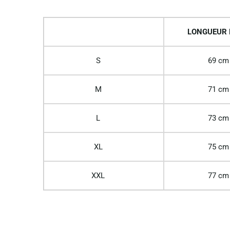
LONGUEUR
S
69 cm
M
71 cm
L
73 cm
XL
75 cm
XXL
77 cm