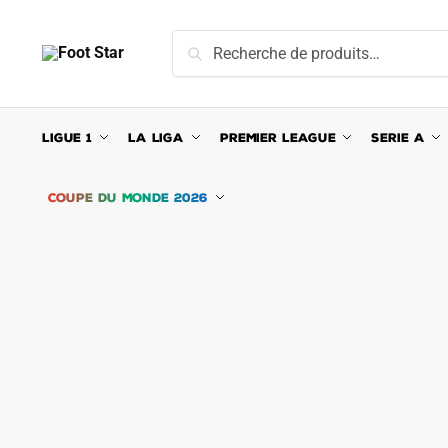
Skip
Skip
to
to
Recherche
Recherche
navigation
content
pour :
LIGUE 1
LA LIGA
PREMIER LEAGUE
SERIE A
COUPE DU MONDE 2026