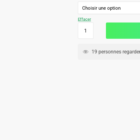
initial
actuel
était :
est :
129.90€.
79.90€.
Effacer
quantité
de
Survetement
Bayern
19 personnes regarden
Munich
Training
2024
2025
Rouge
Clair