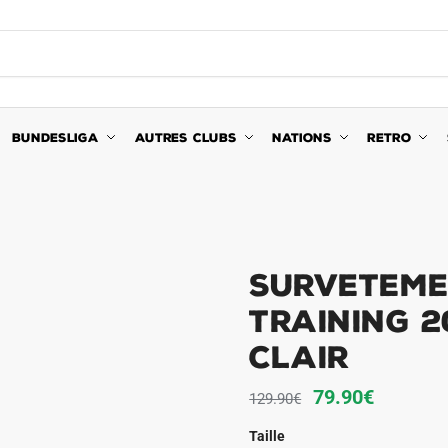
BUNDESLIGA
AUTRES CLUBS
NATIONS
RETRO
Surveteme
Training 2
Clair
Le
Le
79.90
€
129.90
€
prix
prix
Taille