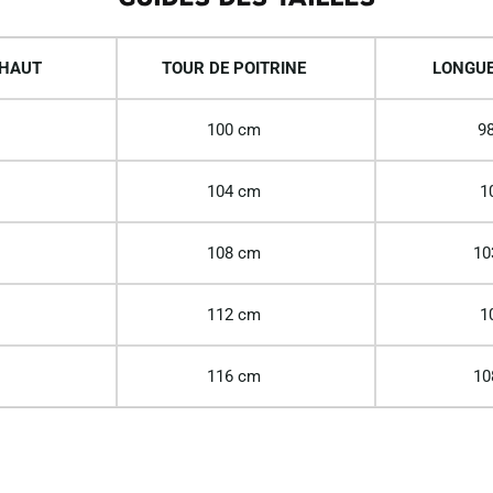
 HAUT
TOUR DE POITRINE
LONGUE
100 cm
98
104 cm
1
108 cm
10
112 cm
1
116 cm
10