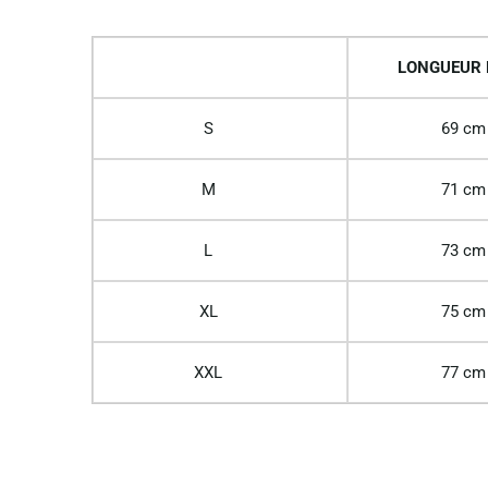
LONGUEUR
S
69 cm
M
71 cm
L
73 cm
XL
75 cm
XXL
77 cm