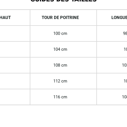
 HAUT
TOUR DE POITRINE
LONGUE
100 cm
98
104 cm
1
108 cm
10
112 cm
1
116 cm
10