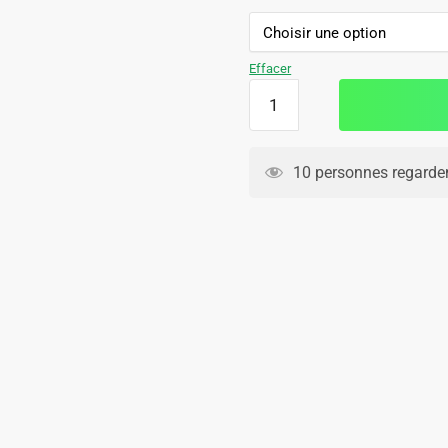
109.90€.
69.90€.
Effacer
quantité
de
Survetement
Arsenal
10 personnes regarden
Polo
2025
2026
Rouge
Foncé