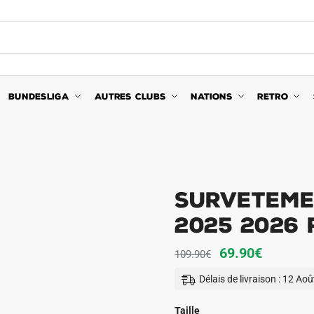
BUNDESLIGA
AUTRES CLUBS
NATIONS
RETRO
Surveteme
2025 2026
Le
Le
69.90
€
109.90
€
prix
prix
Délais de livraison : 12 Ao
initial
actuel
était :
est :
Taille