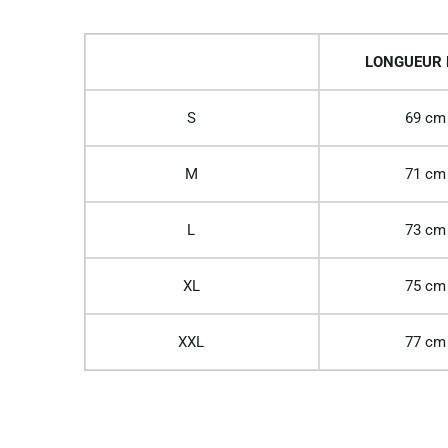
LONGUEUR
S
69 cm
M
71 cm
L
73 cm
XL
75 cm
XXL
77 cm