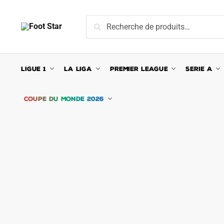
Skip
Skip
to
to
Recherche
Recherche
navigation
content
pour :
LIGUE 1
LA LIGA
PREMIER LEAGUE
SERIE A
COUPE DU MONDE 2026