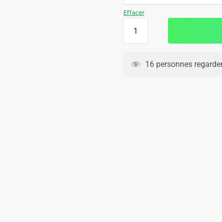
109.90€.
69.90€.
Effacer
quantité
de
Survetement
Argentine
16 personnes regarden
Polo
2024
2025
Bleu
Ciel