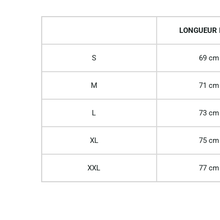
LONGUEUR
S
69 cm
M
71 cm
L
73 cm
XL
75 cm
XXL
77 cm