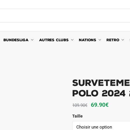
BUNDESLIGA
AUTRES CLUBS
NATIONS
RETRO
Surveteme
Polo 2024 
Le
Le
69.90
€
109.90
€
prix
prix
Taille
initial
actuel
était :
est :