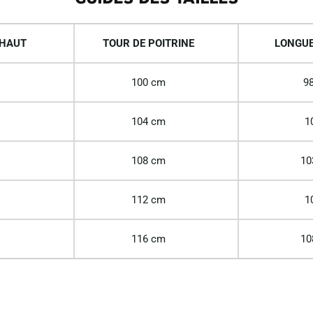
 HAUT
TOUR DE POITRINE
LONGUE
100 cm
98
104 cm
1
108 cm
10
112 cm
1
116 cm
10