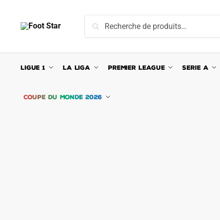
Skip
Skip
to
to
Recherche
Recherche
navigation
content
pour :
LIGUE 1
LA LIGA
PREMIER LEAGUE
SERIE A
COUPE DU MONDE 2026