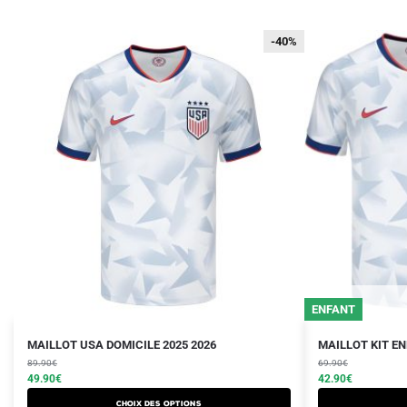
-40%
-40%
ENFANT
Le
Le
Le
Le
Ce
Ce
MAILLOT USA DOMICILE 2025 2026
MAILLOT KIT EN
prix
prix
prix
prix
produit
89.90
€
produit
69.90
€
initial
actuel
initial
actuel
49.90
€
42.90
€
a
a
était :
est :
était :
est :
Choix des options