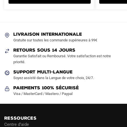
plusieurs
plusieurs
89.90€.
49.90€.
69.90€.
42.90€.
variations.
variations.
Les
Les
options
options
peuvent
peuvent
LIVRAISON INTERNATIONALE
être
être
Gratuite sur toutes les commande supérieures à 99€
choisies
choisies
sur
sur
RETOURS SOUS 14 JOURS
la
la
Garantie Satisfait ou Remboursé. Votre satisfaction est notre
page
page
priorité.
du
du
SUPPORT MULTI-LANGUE
produit
produit
Soyez assisté dans la Langue de votre choix, 24/7.
Paiements 100% Sécurisé
Visa / MasterCard / Mastero / Paypal
RESSOURCES
Centre d’aide