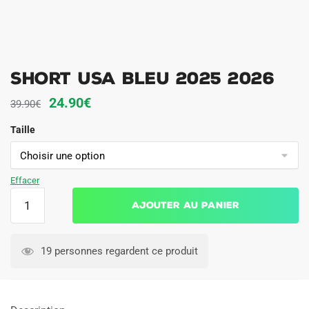
Short USA Bleu 2025 2026
Le
Le
24.90
€
39.90
€
prix
prix
Taille
initial
actuel
était :
est :
39.90€.
24.90€.
Effacer
quantité
Ajouter au panier
de
Short
USA
19 personnes regardent ce produit
Bleu
2025
2026