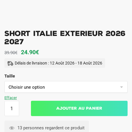
Short Italie Exterieur 2026
2027
Le
Le
24.90
€
39.90
€
prix
prix
Délais de livraison : 12 Août 2026 - 18 Août 2026
initial
actuel
Taille
était :
est :
39.90€.
24.90€.
Effacer
quantité
Ajouter au panier
de
Short
Italie
13 personnes regardent ce produit