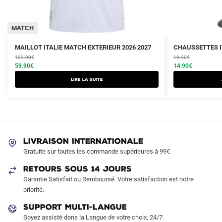
MATCH
Le
Le
Le
Le
MAILLOT ITALIE MATCH EXTERIEUR 2026 2027
CHAUSSETTES IT
prix
prix
prix
prix
109.90
€
19.90
€
initial
actuel
initial
actuel
59.90
€
14.90
€
était :
est :
était :
est :
Lire la suite
109.90€.
59.90€.
19.90€.
14.90€.
LIVRAISON INTERNATIONALE
Gratuite sur toutes les commande supérieures à 99€
RETOURS SOUS 14 JOURS
Garantie Satisfait ou Remboursé. Votre satisfaction est notre
priorité.
SUPPORT MULTI-LANGUE
Soyez assisté dans la Langue de votre choix, 24/7.