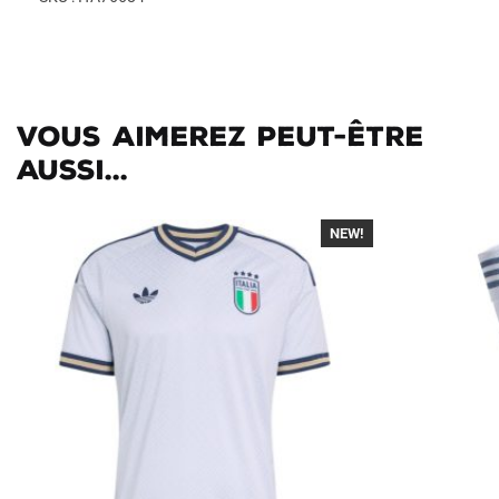
Vous aimerez peut-être
aussi...
NEW!
-40%