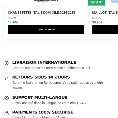
Rupture de stock
ENFANT
Le
Le
Le
Le
Ce
CHAUSSETTES ITALIE DOMICILE 2024 2025
MAILLOT ITALIE
prix
prix
prix
prix
19.90
€
produit
69.90
€
initial
actuel
initial
actuel
14.90
€
39.90
€
a
était :
est :
était :
est :
Lire la suite
plusieurs
19.90€.
14.90€.
69.90€.
39.90€.
variations.
Les
options
peuvent
LIVRAISON INTERNATIONALE
être
Gratuite sur toutes les commande supérieures à 99€
choisies
sur
RETOURS SOUS 14 JOURS
la
Garantie Satisfait ou Remboursé. Votre satisfaction est notre
page
priorité.
du
SUPPORT MULTI-LANGUE
produit
Soyez assisté dans la Langue de votre choix, 24/7.
Paiements 100% Sécurisé
Visa / MasterCard / Mastero / Paypal