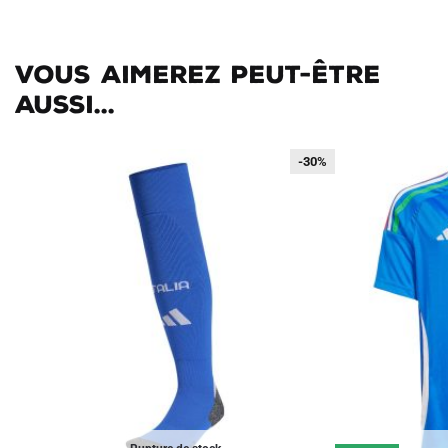
Vous aimerez peut-être
aussi...
-30%
-30%