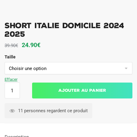
Short Italie Domicile 2024
2025
Le
Le
24.90
€
39.90
€
prix
prix
Taille
initial
actuel
était :
est :
39.90€.
24.90€.
Effacer
quantité
Ajouter au panier
de
Short
Italie
11 personnes regardent ce produit
Domicile
2024
2025