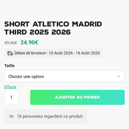
Short Atletico Madrid
Third 2025 2026
Le
Le
24.90
€
39.90
€
prix
prix
Délais de livraison : 10 Août 2026 - 16 Août 2026
initial
actuel
Taille
était :
est :
39.90€.
24.90€.
Effacer
quantité
Ajouter au panier
de
Short
Atletico
16 personnes regardent ce produit
Madrid
Third