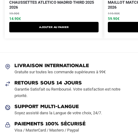
Le
Le
Le
Le
Ce
CHAUSSETTES ATLETICO MADRID THIRD 2025
MAILLOT MATCH
prix
prix
2026
prix
prix
2026
produit
initial
actuel
initial
actuel
19.90
€
119.90
€
a
était :
est :
14.90
€
était :
est :
59.90
€
plusieurs
19.90€.
14.90€.
119.90€.
59.90€.
Ajouter au panier
variations.
Les
options
peuvent
être
LIVRAISON INTERNATIONALE
choisies
Gratuite sur toutes les commande supérieures à 99€
sur
RETOURS SOUS 14 JOURS
la
Garantie Satisfait ou Remboursé. Votre satisfaction est notre
page
priorité.
du
produit
SUPPORT MULTI-LANGUE
Soyez assisté dans la Langue de votre choix, 24/7.
Paiements 100% Sécurisé
Visa / MasterCard / Mastero / Paypal