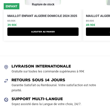
Rupture de stock
ENFANT
Le
Le
Le
Le
Ce
Ce
MAILLOT ENFANT ALGERIE DOMICILE 2024 2025
MAILLOT ALGERI
prix
prix
prix
prix
produit
69.90
€
produit
89.90
€
initial
actuel
initial
actuel
39.90
€
49.90
€
a
a
était :
est :
était :
est :
AJOUTER AU PANIER
plusieurs
plusieurs
69.90€.
39.90€.
89.90€.
49.90€.
variations.
variations.
Les
Les
options
options
peuvent
peuvent
être
être
LIVRAISON INTERNATIONALE
choisies
choisies
Gratuite sur toutes les commande supérieures à 99€
sur
sur
RETOURS SOUS 14 JOURS
la
la
Garantie Satisfait ou Remboursé. Votre satisfaction est notre
page
page
priorité.
du
du
produit
produit
SUPPORT MULTI-LANGUE
Soyez assisté dans la Langue de votre choix, 24/7.