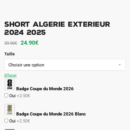
Short Algerie Exterieur
2024 2025
Le
Le
24.90
€
39.90
€
prix
prix
Taille
initial
actuel
était :
est :
39.90€.
24.90€.
Effacer
Badge Coupe du Monde 2026
Oui
+2.50€
Badge Coupe du Monde 2026 Blanc
Oui
+2.50€