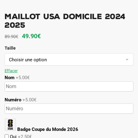
Maillot USA Domicile 2024
2025
Le
Le
49.90
€
89.90
€
prix
prix
Taille
initial
actuel
était :
est :
89.90€.
49.90€.
Effacer
Nom
+5.00€
Numéro
+5.00€
Badge Coupe du Monde 2026
Oui
+2.50€