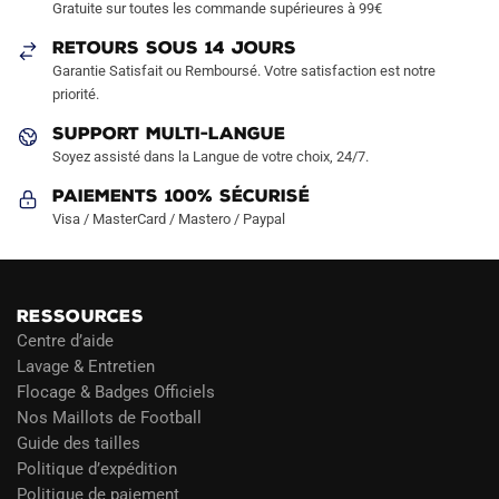
Gratuite sur toutes les commande supérieures à 99€
RETOURS SOUS 14 JOURS
Garantie Satisfait ou Remboursé. Votre satisfaction est notre
priorité.
SUPPORT MULTI-LANGUE
Soyez assisté dans la Langue de votre choix, 24/7.
Paiements 100% Sécurisé
Visa / MasterCard / Mastero / Paypal
RESSOURCES
Centre d’aide
Lavage & Entretien
Flocage & Badges Officiels
Nos Maillots de Football
Guide des tailles
Politique d’expédition
Politique de paiement