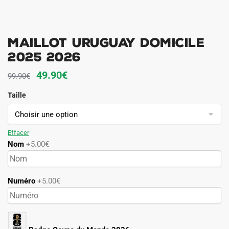
Maillot Uruguay Domicile
2025 2026
Le
Le
49.90
€
99.90
€
prix
prix
Taille
initial
actuel
était :
est :
99.90€.
49.90€.
Effacer
Nom
+5.00€
Numéro
+5.00€