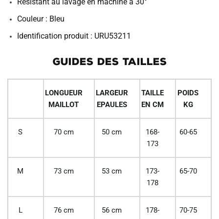
Résistant au lavage en machine à 30°
Couleur : Bleu
Identification produit : URU53211
GUIDES DES TAILLES
LONGUEUR
LARGEUR
TAILLE
POIDS
MAILLOT
EPAULES
EN CM
KG
S
70 cm
50 cm
168-
60-65
173
M
73 cm
53 cm
173-
65-70
178
L
76 cm
56 cm
178-
70-75