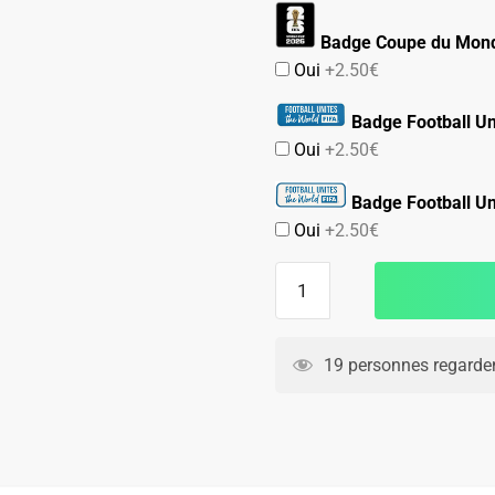
Badge Coupe du Mond
Oui
+2.50€
Badge Football Un
Oui
+2.50€
Badge Football Un
Oui
+2.50€
quantité
de
MAILLOT
TUNISIE
19 personnes regarden
DOMICILE
COUPE
DU
MONDE