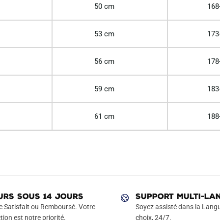
50 cm
168
53 cm
173
56 cm
178
59 cm
183
61 cm
188
URS SOUS 14 JOURS
SUPPORT MULTI-LA
e Satisfait ou Remboursé. Votre
Soyez assisté dans la Langu
tion est notre priorité.
choix, 24/7.