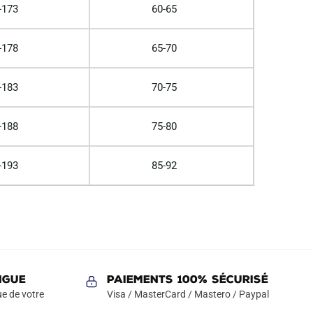
-173
60-65
-178
65-70
-183
70-75
-188
75-80
-193
85-92
NGUE
Paiements 100% Sécurisé
e de votre
Visa / MasterCard / Mastero / Paypal