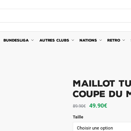
BUNDESLIGA
AUTRES CLUBS
NATIONS
RETRO
MAILLOT TU
COUPE DU 
Le
Le
49.90
€
89.90
€
prix
prix
Taille
initial
actuel
était :
est :