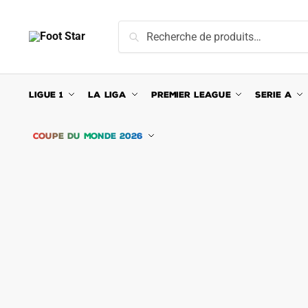
Skip
Skip
to
to
Recherche
Recherche
navigation
content
pour :
LIGUE 1
LA LIGA
PREMIER LEAGUE
SERIE A
COUPE DU MONDE 2026