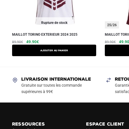
Rupture de stock
25/26
MAILLOT TORINO EXTERIEUR 2024 2025
MAILLOT TORI
Le
Le
Ce
Le
49.90
€
49.9
89.90
€
89.90
€
prix
prix
prix
produit
AJOUTER AU PANIER
initial
actuel
initial
a
était :
est :
était :
plusieurs
89.90€.
49.90€.
89.90
variations.
Les
LIVRAISON INTERNATIONALE
RETO
options
Gratuite sur toutes les commande
Garanti
peuvent
supérieures à 99€
satisfac
être
choisies
sur
la
RESSOURCES
ESPACE CLIENT
page