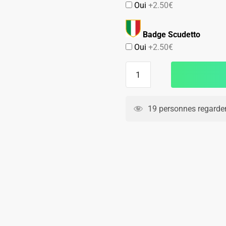
Oui
+2.50€
Badge Scudetto
Oui
+2.50€
quantité
de
Maillot
Torino
19 personnes regarden
Exterieur
2025
2026