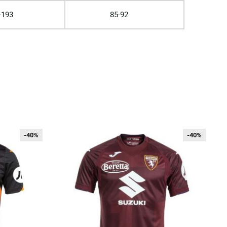
-193
85-92
-40%
-40%
-40%
-40%