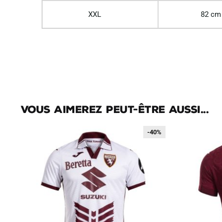
XXL
82 cm
Vous aimerez peut-être aussi...
-40%
-40%