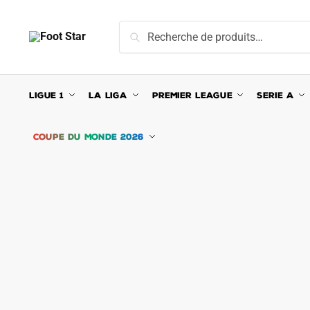
Skip
Skip
to
to
Recherche
Recherche
navigation
content
pour :
LIGUE 1
LA LIGA
PREMIER LEAGUE
SERIE A
COUPE DU MONDE 2026