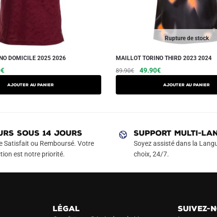
Rupture de stock
NO DOMICILE 2025 2026
MAILLOT TORINO THIRD 2023 2024
Le
Ce
Le
Le
Ce
0
€
49.90
€
89.90
€
prix
prix
prix
produit
produit
AJOUTER AU PANIER
AJOUTER AU PANIER
actuel
initial
actuel
a
a
est :
était :
est :
plusieurs
plusieurs
€.
49.90€.
89.90€.
49.90€.
variations.
variations.
Les
Les
URS SOUS 14 JOURS
SUPPORT MULTI-LA
options
options
e Satisfait ou Remboursé. Votre
Soyez assisté dans la Langu
peuvent
peuvent
tion est notre priorité.
choix, 24/7.
être
être
choisies
choisies
sur
sur
la
la
LÉGAL
SUIVEZ-
page
page