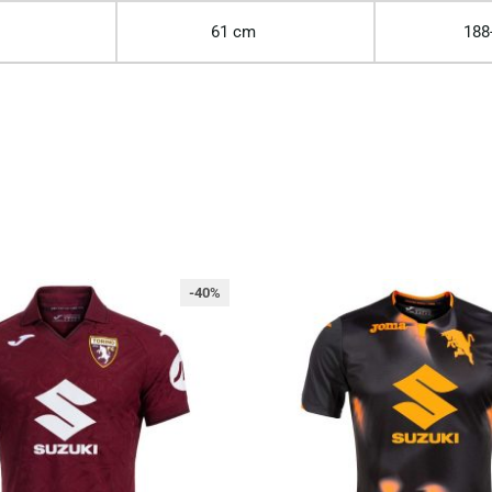
61 cm
188
-40%