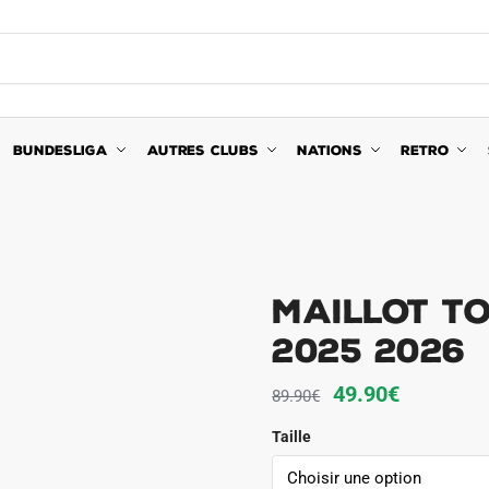
BUNDESLIGA
AUTRES CLUBS
NATIONS
RETRO
Maillot To
2025 2026
Le
Le
49.90
€
89.90
€
prix
prix
Taille
initial
actuel
était :
est :