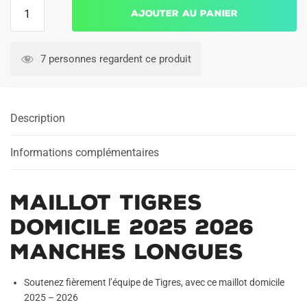
quantité
Ajouter au panier
de
Maillot
Tigres
7 personnes regardent ce produit
Domicile
2025
2026
Description
Manches
Longues
Informations complémentaires
Maillot Tigres
Domicile 2025 2026
Manches Longues
Soutenez fièrement l’équipe de Tigres, avec ce maillot domicile
2025 – 2026