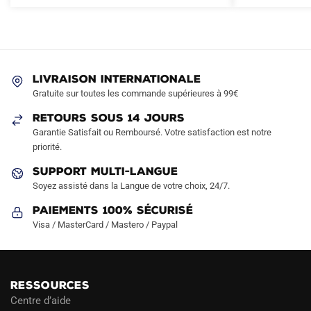
variations.
variations.
Les
Les
options
options
peuvent
peuvent
être
être
LIVRAISON INTERNATIONALE
choisies
choisies
Gratuite sur toutes les commande supérieures à 99€
sur
sur
RETOURS SOUS 14 JOURS
la
la
Garantie Satisfait ou Remboursé. Votre satisfaction est notre
page
page
priorité.
du
du
produit
produit
SUPPORT MULTI-LANGUE
Soyez assisté dans la Langue de votre choix, 24/7.
Paiements 100% Sécurisé
Visa / MasterCard / Mastero / Paypal
RESSOURCES
Centre d’aide