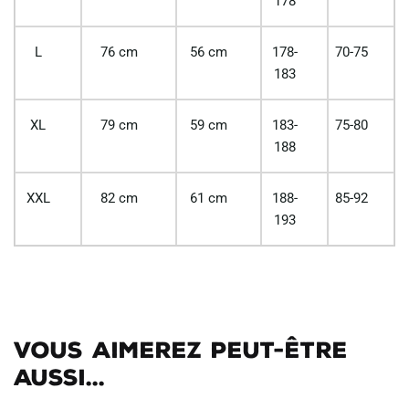
178
L
76 cm
56 cm
178-
70-75
183
XL
79 cm
59 cm
183-
75-80
188
XXL
82 cm
61 cm
188-
85-92
193
Vous aimerez peut-être
aussi...