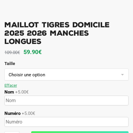
Maillot Tigres Domicile
2025 2026 Manches
Longues
Le
Le
59.90
€
109.00
€
prix
prix
Taille
initial
actuel
était :
est :
109.00€.
59.90€.
Effacer
Nom
+5.00€
Numéro
+5.00€