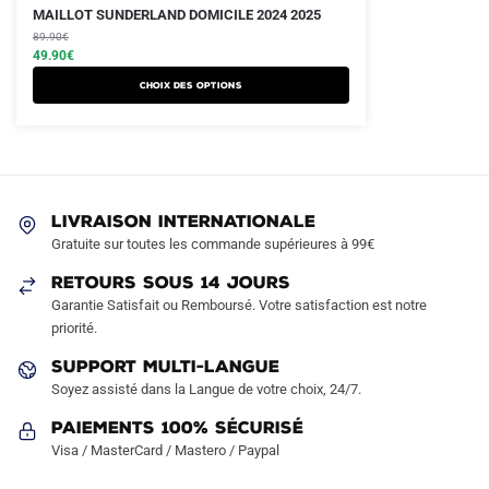
Le
Le
Ce
MAILLOT SUNDERLAND DOMICILE 2024 2025
prix
prix
produit
89.90
€
initial
actuel
49.90
€
a
était :
est :
Choix des options
plusieurs
89.90€.
49.90€.
variations.
Les
options
peuvent
LIVRAISON INTERNATIONALE
être
Gratuite sur toutes les commande supérieures à 99€
choisies
sur
RETOURS SOUS 14 JOURS
la
Garantie Satisfait ou Remboursé. Votre satisfaction est notre
page
priorité.
du
SUPPORT MULTI-LANGUE
produit
Soyez assisté dans la Langue de votre choix, 24/7.
Paiements 100% Sécurisé
Visa / MasterCard / Mastero / Paypal