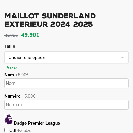
Maillot Sunderland
Exterieur 2024 2025
Le
Le
49.90
€
89.90
€
prix
prix
Taille
initial
actuel
était :
est :
89.90€.
49.90€.
Effacer
Nom
+5.00€
Numéro
+5.00€
Badge Premier League
Oui
+2.50€