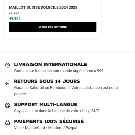
Le
Le
Ce
MAILLOT SUISSE DOMICILE 2024 2025
prix
prix
produit
89.90
€
initial
actuel
49.90
€
a
était :
est :
Choix des options
plusieurs
89.90€.
49.90€.
variations.
Les
options
peuvent
LIVRAISON INTERNATIONALE
être
Gratuite sur toutes les commande supérieures à 99€
choisies
sur
RETOURS SOUS 14 JOURS
la
Garantie Satisfait ou Remboursé. Votre satisfaction est notre
page
priorité.
du
SUPPORT MULTI-LANGUE
produit
Soyez assisté dans la Langue de votre choix, 24/7.
Paiements 100% Sécurisé
Visa / MasterCard / Mastero / Paypal