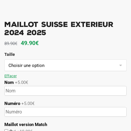
Maillot Suisse Exterieur
2024 2025
Le
Le
49.90
€
89.90
€
prix
prix
Taille
initial
actuel
était :
est :
89.90€.
49.90€.
Effacer
Nom
+5.00€
Numéro
+5.00€
Maillot version Match