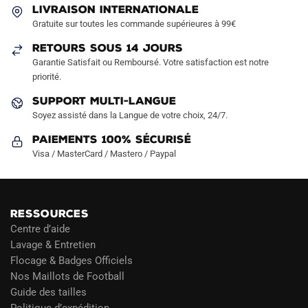
LIVRAISON INTERNATIONALE
être
Gratuite sur toutes les commande supérieures à 99€
choisies
sur
RETOURS SOUS 14 JOURS
la
Garantie Satisfait ou Remboursé. Votre satisfaction est notre
page
priorité.
du
SUPPORT MULTI-LANGUE
produit
Soyez assisté dans la Langue de votre choix, 24/7.
Paiements 100% Sécurisé
Visa / MasterCard / Mastero / Paypal
RESSOURCES
Centre d’aide
Lavage & Entretien
Flocage & Badges Officiels
Nos Maillots de Football
Guide des tailles
Politique d’expédition