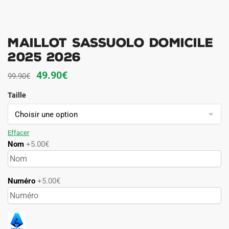
Maillot Sassuolo Domicile
2025 2026
Le
Le
49.90
€
99.90
€
prix
prix
Taille
initial
actuel
était :
est :
99.90€.
49.90€.
Effacer
Nom
+5.00€
Numéro
+5.00€