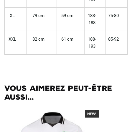
XL
79 cm
59 cm
183-
75-80
188
XXL
82 cm
61 cm
188-
85-92
193
Vous aimerez peut-être
aussi...
NEW!
-40%