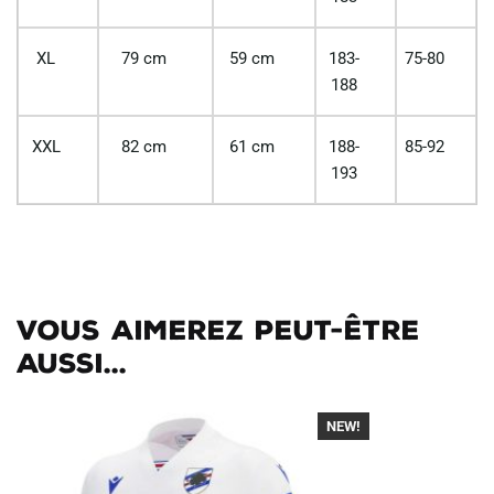
XL
79 cm
59 cm
183-
75-80
188
XXL
82 cm
61 cm
188-
85-92
193
Vous aimerez peut-être
aussi...
NEW!
-40%