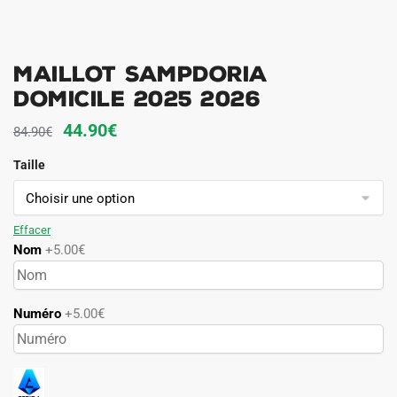
MAILLOT SAMPDORIA
DOMICILE 2025 2026
Le
Le
44.90
€
84.90
€
prix
prix
Taille
initial
actuel
était :
est :
84.90€.
44.90€.
Effacer
Nom
+5.00€
Numéro
+5.00€