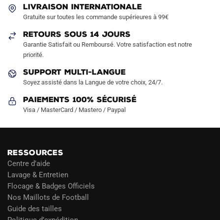
LIVRAISON INTERNATIONALE
être
Gratuite sur toutes les commande supérieures à 99€
choisies
sur
RETOURS SOUS 14 JOURS
la
Garantie Satisfait ou Remboursé. Votre satisfaction est notre
page
priorité.
du
SUPPORT MULTI-LANGUE
produit
Soyez assisté dans la Langue de votre choix, 24/7.
Paiements 100% Sécurisé
Visa / MasterCard / Mastero / Paypal
RESSOURCES
Centre d’aide
Lavage & Entretien
Flocage & Badges Officiels
Nos Maillots de Football
Guide des tailles
Politique d’expédition