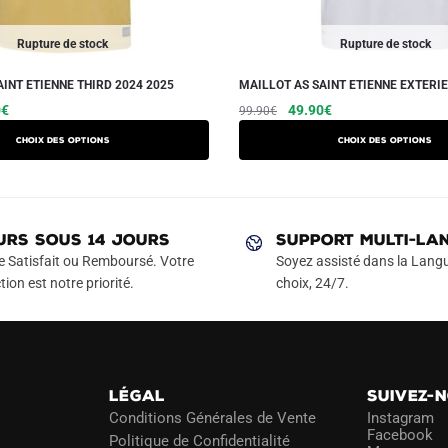
Rupture de stock
Rupture de stock
AINT ETIENNE THIRD 2024 2025
MAILLOT AS SAINT ETIENNE EXTERIE
Le
Ce
Le
Le
Ce
0
€
49.90
€
99.90
€
prix
prix
prix
produit
produit
Choix des options
Choix des options
actuel
initial
actuel
a
a
est :
était :
est :
plusieurs
plusieurs
€.
49.90€.
99.90€.
49.90€.
variations.
variations.
Les
Les
URS SOUS 14 JOURS
SUPPORT MULTI-LA
options
options
e Satisfait ou Remboursé. Votre
Soyez assisté dans la Langu
peuvent
peuvent
tion est notre priorité.
choix, 24/7.
être
être
choisies
choisies
sur
sur
la
la
LÉGAL
SUIVEZ-
page
page
Conditions Générales de Vente
Instagram
du
du
Facebook
Politique de Confidentialité