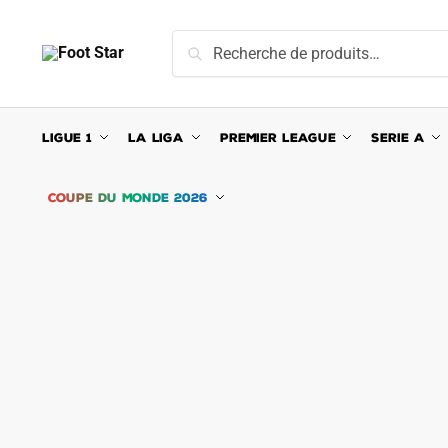
Skip
Skip
to
to
Recherche
Recherche
navigation
content
pour :
LIGUE 1
LA LIGA
PREMIER LEAGUE
SERIE A
COUPE DU MONDE 2026