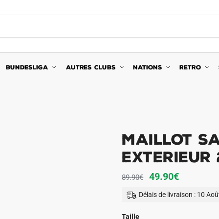
BUNDESLIGA
AUTRES CLUBS
NATIONS
RETRO
Maillot Sa
Exterieur 
Le
Le
49.90
€
89.90
€
prix
prix
Délais de livraison : 10 Ao
initial
actuel
était :
est :
Taille