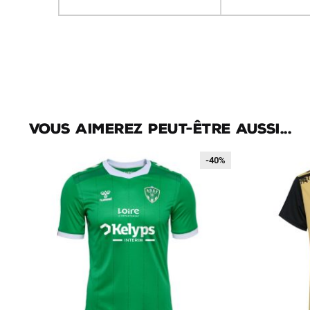
Vous aimerez peut-être aussi...
-40%
-40%