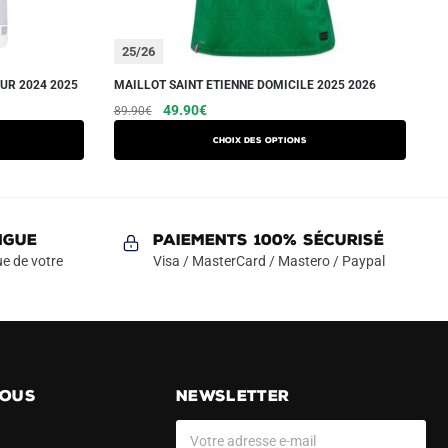
25/26
UR 2024 2025
MAILLOT SAINT ETIENNE DOMICILE 2025 2026
Le
Le
Ce
49.90
€
89.90
€
prix
prix
produit
Choix des options
initial
actuel
a
était :
est :
plusieurs
89.90€.
49.90€.
variations.
Les
NGUE
Paiements 100% Sécurisé
options
e de votre
Visa / MasterCard / Mastero / Paypal
peuvent
être
choisies
sur
la
NOUS
NEWSLETTER
page
du