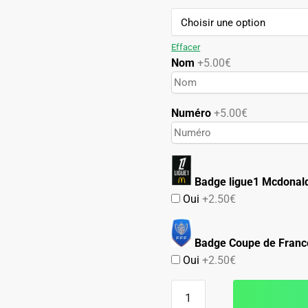
89.90€.
49.90€.
Effacer
Nom
+5.00€
Numéro
+5.00€
Badge ligue1 Mcdonald
Oui
+2.50€
Badge Coupe de Franc
Oui
+2.50€
quantité
de