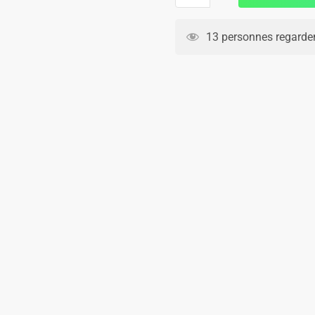
Maillot
Saint
13 personnes regarden
Etienne
Exterieur
2025
2026