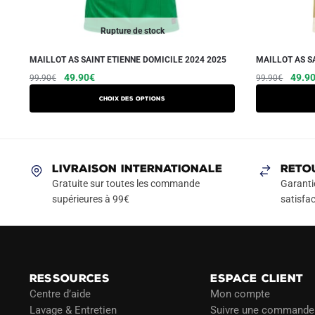
Rupture de stock
MAILLOT AS SAINT ETIENNE DOMICILE 2024 2025
MAILLOT AS S
Le
Le
Ce
Le
49.90
€
49.9
99.90
€
99.90
€
prix
prix
prix
produit
Choix des options
initial
actuel
initial
a
était :
est :
était :
plusieurs
99.90€.
49.90€.
99.90
variations.
Les
LIVRAISON INTERNATIONALE
RETO
options
Gratuite sur toutes les commande
Garanti
peuvent
supérieures à 99€
satisfac
être
choisies
sur
la
RESSOURCES
ESPACE CLIENT
page
Centre d’aide
Mon compte
du
Lavage & Entretien
Suivre une commande