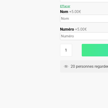
89.90€.
49.90€.
Effacer
Nom
+5.00€
Numéro
+5.00€
quantité
de
Maillot
Real
20 personnes regarden
Sociedad
Domicile
2024
2025