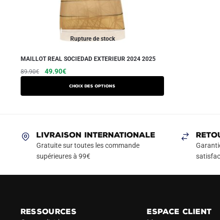
Rupture de stock
MAILLOT REAL SOCIEDAD EXTERIEUR 2024 2025
Le
Le
Ce
49.90
€
89.90
€
prix
prix
produit
Choix des options
initial
actuel
a
était :
est :
plusieurs
89.90€.
49.90€.
variations.
Les
LIVRAISON INTERNATIONALE
RETO
options
Gratuite sur toutes les commande
Garanti
peuvent
supérieures à 99€
satisfac
être
choisies
sur
la
RESSOURCES
ESPACE CLIENT
page