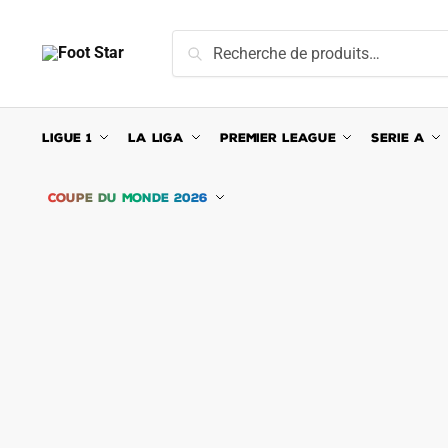
Skip
Skip
to
to
Recherche
Recherche
navigation
content
pour :
LIGUE 1
LA LIGA
PREMIER LEAGUE
SERIE A
COUPE DU MONDE 2026