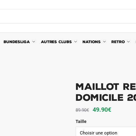
BUNDESLIGA
AUTRES CLUBS
NATIONS
RETRO
Maillot R
Domicile 2
Le
Le
49.90
€
89.90
€
prix
prix
Taille
initial
actuel
était :
est :