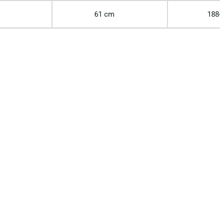
61 cm
188