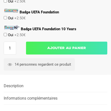
Oui
+2.50€
Badge UEFA Foundation
Oui
+2.50€
Badge UEFA Foundation 10 Years
Oui
+2.50€
quantité
Ajouter au panier
de
Maillot
Real
14 personnes regardent ce produit
Madrid
Third
2025
Description
2026
Manches
Longues
Informations complémentaires