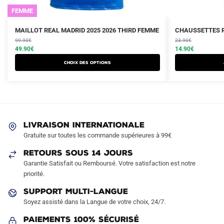
FEMME
Le
Le
Le
Le
Ce
MAILLOT REAL MADRID 2025 2026 THIRD FEMME
CHAUSSETTES R
prix
prix
prix
prix
produit
99.90
€
23.90
€
initial
actuel
initial
actuel
49.90
€
14.90
€
a
était :
est :
était :
est :
Choix des options
plusieurs
99.90€.
49.90€.
23.90€.
14.90€.
variations.
Les
options
peuvent
LIVRAISON INTERNATIONALE
être
Gratuite sur toutes les commande supérieures à 99€
choisies
sur
RETOURS SOUS 14 JOURS
la
Garantie Satisfait ou Remboursé. Votre satisfaction est notre
page
priorité.
du
SUPPORT MULTI-LANGUE
produit
Soyez assisté dans la Langue de votre choix, 24/7.
Paiements 100% Sécurisé