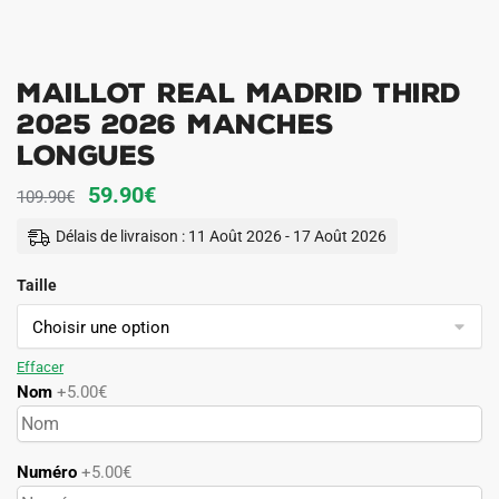
Maillot Real Madrid Third
2025 2026 Manches
Longues
Le
Le
59.90
€
109.90
€
prix
prix
Délais de livraison : 11 Août 2026 - 17 Août 2026
initial
actuel
Taille
était :
est :
109.90€.
59.90€.
Effacer
Nom
+5.00€
Numéro
+5.00€