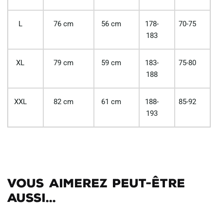
L
76 cm
56 cm
178-
70-75
183
XL
79 cm
59 cm
183-
75-80
188
XXL
82 cm
61 cm
188-
85-92
193
Vous aimerez peut-être
aussi...