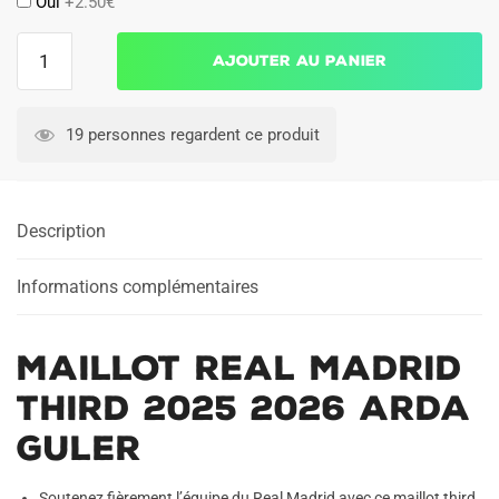
Oui
+2.50€
quantité
Ajouter au panier
de
Maillot
Real
19 personnes regardent ce produit
Madrid
Third
2025
Description
2026
Arda
Guler
Informations complémentaires
Maillot Real Madrid
Third 2025 2026 Arda
Guler
Soutenez fièrement l’équipe du Real Madrid avec ce maillot third