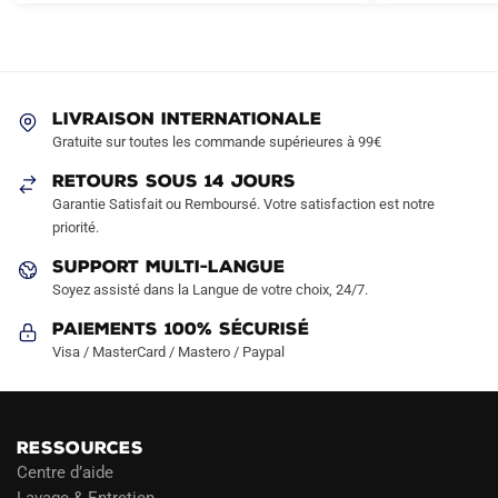
Les
options
peuvent
être
LIVRAISON INTERNATIONALE
choisies
Gratuite sur toutes les commande supérieures à 99€
sur
RETOURS SOUS 14 JOURS
la
Garantie Satisfait ou Remboursé. Votre satisfaction est notre
page
priorité.
du
produit
SUPPORT MULTI-LANGUE
Soyez assisté dans la Langue de votre choix, 24/7.
Paiements 100% Sécurisé
Visa / MasterCard / Mastero / Paypal
RESSOURCES
Centre d’aide