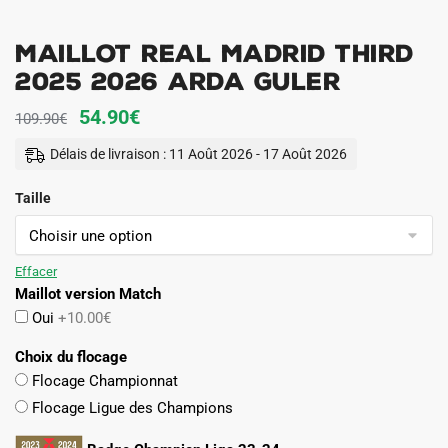
Maillot Real Madrid Third
2025 2026 Arda Guler
Le
Le
54.90
€
109.90
€
prix
prix
Délais de livraison : 11 Août 2026 - 17 Août 2026
initial
actuel
Taille
était :
est :
109.90€.
54.90€.
Effacer
Maillot version Match
Oui
+10.00€
Choix du flocage
Flocage Championnat
Flocage Ligue des Champions