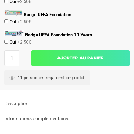
Oui
+2.50€
Badge UEFA Foundation
Oui
+2.50€
Badge UEFA Foundation 10 Years
Oui
+2.50€
quantité
Ajouter au panier
de
Maillot
Real
11 personnes regardent ce produit
Madrid
Domicile
Bring
Description
Back
1999
2000
Informations complémentaires