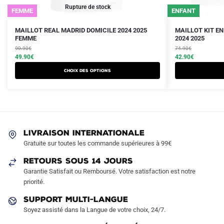
Rupture de stock
FEMME
ENFANT
Le
Le
Le
Le
Ce
Ce
MAILLOT REAL MADRID DOMICILE 2024 2025
MAILLOT KIT E
prix
prix
FEMME
prix
prix
2024 2025
produit
produit
initial
actuel
initial
actuel
99.90
€
74.90
€
a
a
était :
est :
49.90
€
était :
est :
42.90
€
plusieurs
plusieurs
99.90€.
49.90€.
74.90€.
42.90€.
Choix des options
variations.
variations.
Les
Les
options
options
peuvent
peuvent
être
être
LIVRAISON INTERNATIONALE
choisies
choisies
Gratuite sur toutes les commande supérieures à 99€
sur
sur
RETOURS SOUS 14 JOURS
la
la
Garantie Satisfait ou Remboursé. Votre satisfaction est notre
page
page
priorité.
du
du
produit
produit
SUPPORT MULTI-LANGUE
Soyez assisté dans la Langue de votre choix, 24/7.