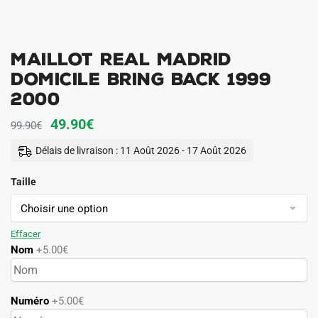
Maillot Real Madrid
Domicile Bring Back 1999
2000
Le
Le
49.90
€
99.90
€
prix
prix
Délais de livraison : 11 Août 2026 - 17 Août 2026
initial
actuel
Taille
était :
est :
99.90€.
49.90€.
Effacer
Nom
+5.00€
Numéro
+5.00€