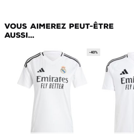
Vous aimerez peut-être
aussi...
-40%
-40%