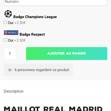
Badge Champions League
Oui
+2.50€
Badge Respect
Oui
+2.50€
quantité
Ajouter au panier
de
Maillot
Real
6 personnes regardent ce produit
Madrid
Domicile
2002
Description
2003
Maillot Real Madrid