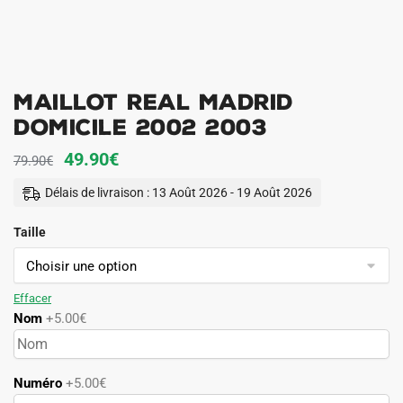
Maillot Real Madrid
Domicile 2002 2003
Le
Le
49.90
€
79.90
€
prix
prix
Délais de livraison : 13 Août 2026 - 19 Août 2026
initial
actuel
Taille
était :
est :
79.90€.
49.90€.
Effacer
Nom
+5.00€
Numéro
+5.00€