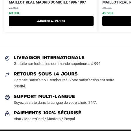
Le
Le
Le
Le
Ce
Ce
MAILLOT REAL MADRID DOMICILE 1996 1997
MAILLOT REAL M
prix
prix
prix
prix
produit
79.90
€
produit
79.90
€
initial
actuel
initial
actuel
49.90
€
49.90
€
a
a
était :
est :
était :
est :
AJOUTER AU PANIER
plusieurs
plusieurs
79.90€.
49.90€.
79.90€.
49.90€.
variations.
variations.
Les
Les
options
options
peuvent
peuvent
LIVRAISON INTERNATIONALE
être
être
Gratuite sur toutes les commande supérieures à 99€
choisies
choisies
sur
sur
RETOURS SOUS 14 JOURS
la
la
Garantie Satisfait ou Remboursé. Votre satisfaction est notre
page
page
priorité.
du
du
SUPPORT MULTI-LANGUE
produit
produit
Soyez assisté dans la Langue de votre choix, 24/7.
Paiements 100% Sécurisé
Visa / MasterCard / Mastero / Paypal