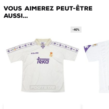
Vous aimerez peut-être
aussi...
-40%
-40%