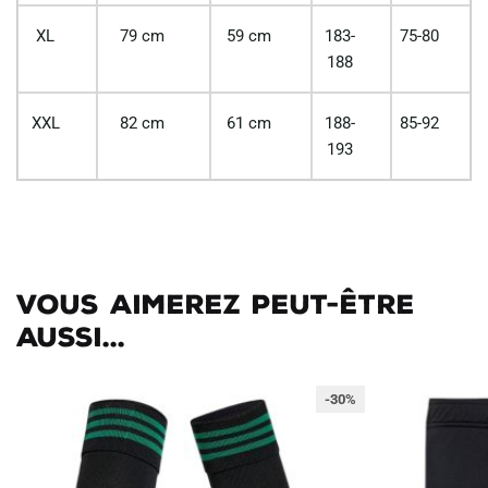
XL
79 cm
59 cm
183-
75-80
188
XXL
82 cm
61 cm
188-
85-92
193
Vous aimerez peut-être
aussi...
-30%