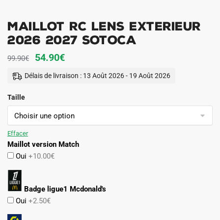
Maillot RC Lens Exterieur
2026 2027 Sotoca
Le
Le
54.90
€
99.90
€
prix
prix
Délais de livraison : 13 Août 2026 - 19 Août 2026
initial
actuel
Taille
était :
est :
99.90€.
54.90€.
Effacer
Maillot version Match
Oui
+10.00€
Badge ligue1 Mcdonald's
Oui
+2.50€