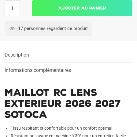
quantité
Ajouter au panier
de
Maillot
RC
17 personnes regardent ce produit
Lens
Exterieur
2026
Description
2027
Sotoca
Informations complémentaires
Maillot RC Lens
Exterieur 2026 2027
Sotoca
Tissu respirant et confortable pour un confort optimal
Résistant au lavage en machine à 30° pour un entretien facile