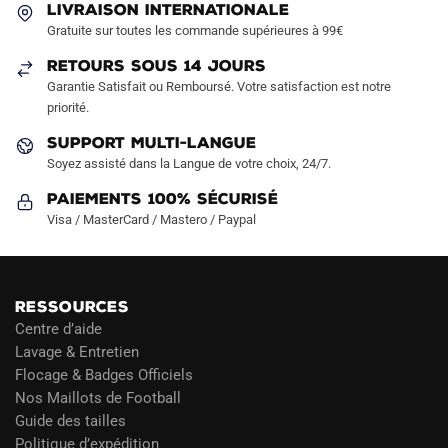
LIVRAISON INTERNATIONALE
choisies
Gratuite sur toutes les commande supérieures à 99€
sur
RETOURS SOUS 14 JOURS
la
Garantie Satisfait ou Remboursé. Votre satisfaction est notre
page
priorité.
du
produit
SUPPORT MULTI-LANGUE
Soyez assisté dans la Langue de votre choix, 24/7.
Paiements 100% Sécurisé
Visa / MasterCard / Mastero / Paypal
RESSOURCES
Centre d’aide
Lavage & Entretien
Flocage & Badges Officiels
Nos Maillots de Football
Guide des tailles
Politique d’expédition