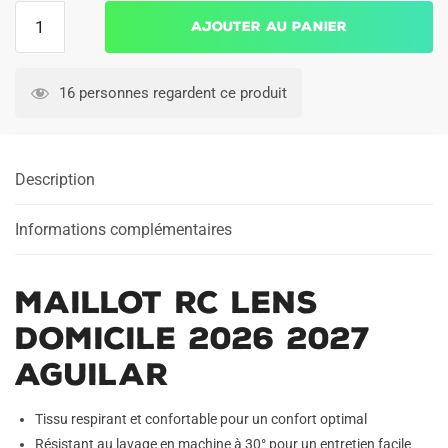
quantité
Ajouter au panier
de
Maillot
RC
16 personnes regardent ce produit
Lens
Domicile
2026
Description
2027
Aguilar
Informations complémentaires
Maillot RC Lens
Domicile 2026 2027
Aguilar
Tissu respirant et confortable pour un confort optimal
Résistant au lavage en machine à 30° pour un entretien facile