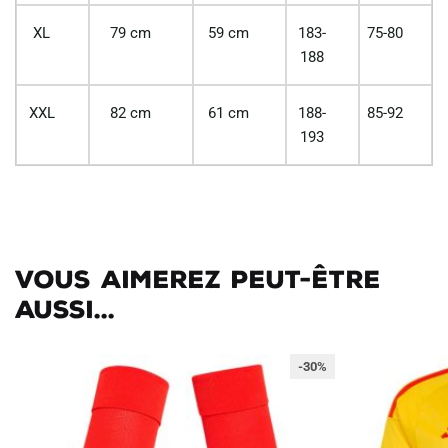
XL
79 cm
59 cm
183-
75-80
188
XXL
82 cm
61 cm
188-
85-92
193
Vous aimerez peut-être
aussi...
-30%