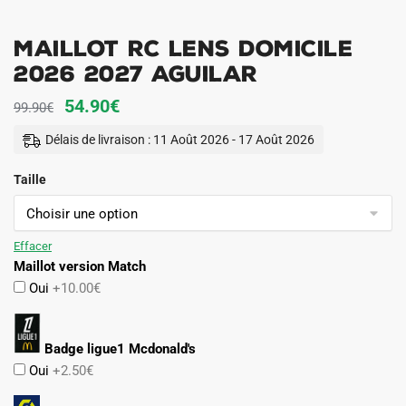
Maillot RC Lens Domicile
2026 2027 Aguilar
Le
Le
54.90
€
99.90
€
prix
prix
Délais de livraison : 11 Août 2026 - 17 Août 2026
initial
actuel
Taille
était :
est :
99.90€.
54.90€.
Effacer
Maillot version Match
Oui
+10.00€
Badge ligue1 Mcdonald's
Oui
+2.50€