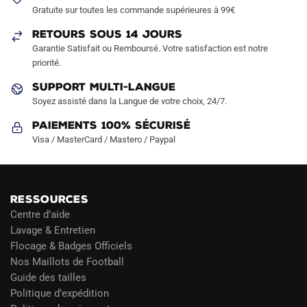
Gratuite sur toutes les commande supérieures à 99€
choisies
sur
RETOURS SOUS 14 JOURS
la
Garantie Satisfait ou Remboursé. Votre satisfaction est notre
page
priorité.
du
SUPPORT MULTI-LANGUE
produit
Soyez assisté dans la Langue de votre choix, 24/7.
Paiements 100% Sécurisé
Visa / MasterCard / Mastero / Paypal
RESSOURCES
Centre d’aide
Lavage & Entretien
Flocage & Badges Officiels
Nos Maillots de Football
Guide des tailles
Politique d’expédition