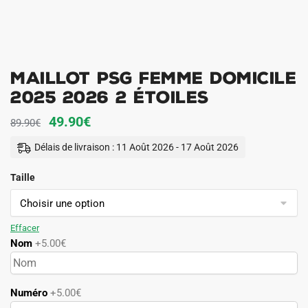
Maillot PSG Femme Domicile
2025 2026 2 étoiles
Le
Le
49.90
€
89.90
€
prix
prix
Délais de livraison : 11 Août 2026 - 17 Août 2026
initial
actuel
Taille
était :
est :
89.90€.
49.90€.
Effacer
Nom
+5.00€
Numéro
+5.00€