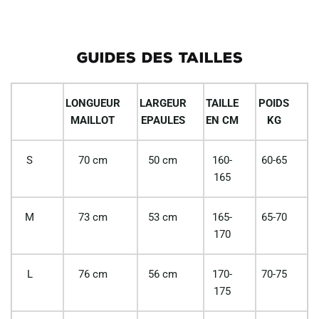
GUIDES DES TAILLES
LONGUEUR
LARGEUR
TAILLE
POIDS
MAILLOT
EPAULES
EN CM
KG
S
70 cm
50 cm
160-
60-65
165
M
73 cm
53 cm
165-
65-70
170
L
76 cm
56 cm
170-
70-75
175