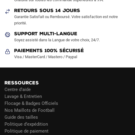
choisies
choisies
sur
sur
RETOURS SOUS 14 JOURS
la
la
Garantie Satisfait ou Remboursé. Votre satisfaction est notre
page
page
priorité.
du
du
SUPPORT MULTI-LANGUE
produit
produit
Soyez assisté dans la Langue de votre choix, 24/7.
Paiements 100% Sécurisé
Visa / MasterCard / Mastero / Paypal
RESSOURCES
Centre d’aide
Lavage & Entretien
Flocage & Badges Officiels
Nos Maillots de Football
Guide des tailles
Politique d’expédition
Politique de paiement