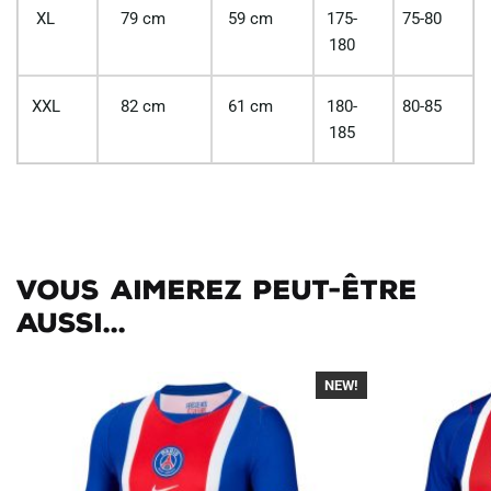
XL
79 cm
59 cm
175-
75-80
180
XXL
82 cm
61 cm
180-
80-85
185
Vous aimerez peut-être
aussi...
NEW!
-40%