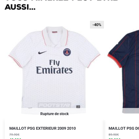
aussi...
-40%
-40%
Rupture de stock
Le
Le
Le
Le
Ce
Ce
MAILLOT PSG EXTERIEUR 2009 2010
MAILLOT PSG DO
prix
prix
prix
prix
produit
79.90
€
produit
89.90
€
initial
actuel
initial
actuel