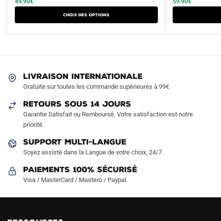
49.90
€
59.90
€
a
a
était :
est :
était :
est :
Choix des options
plusieurs
plusieurs
79.90€.
49.90€.
89.90€.
59.90€.
variations.
variations.
Les
Les
options
options
peuvent
peuvent
LIVRAISON INTERNATIONALE
être
être
Gratuite sur toutes les commande supérieures à 99€
choisies
choisies
sur
sur
RETOURS SOUS 14 JOURS
la
la
Garantie Satisfait ou Remboursé. Votre satisfaction est notre
page
page
priorité.
du
du
SUPPORT MULTI-LANGUE
produit
produit
Soyez assisté dans la Langue de votre choix, 24/7.
Paiements 100% Sécurisé
Visa / MasterCard / Mastero / Paypal