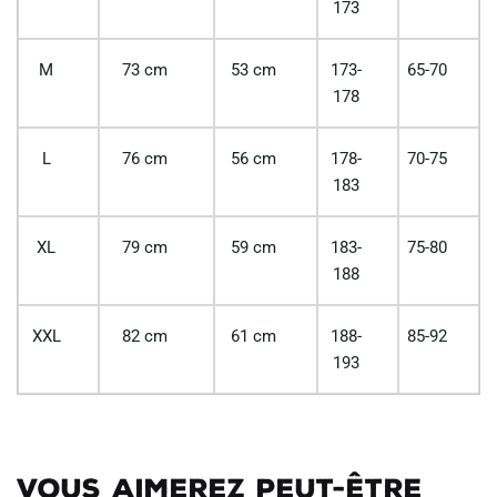
173
M
73 cm
53 cm
173-
65-70
178
L
76 cm
56 cm
178-
70-75
183
XL
79 cm
59 cm
183-
75-80
188
XXL
82 cm
61 cm
188-
85-92
193
Vous aimerez peut-être