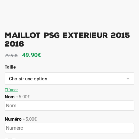
Maillot PSG Exterieur 2015
2016
Le
Le
49.90
€
79.90
€
prix
prix
Taille
initial
actuel
était :
est :
79.90€.
49.90€.
Effacer
Nom
+5.00€
Numéro
+5.00€