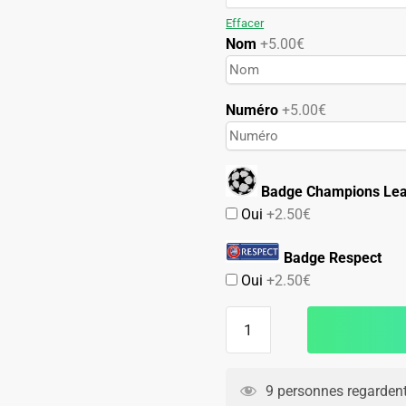
79.90€.
49.90€.
Effacer
Nom
+5.00€
Numéro
+5.00€
Badge Champions Le
Oui
+2.50€
Badge Respect
Oui
+2.50€
quantité
de
Maillot
PSG
9 personnes regardent