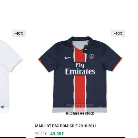
-40%
-40%
-40%
-40%
Rupture de stock
MAILLOT PSG DOMICILE 2010 2011
Le
Le
Ce
49.90
€
79.90
€