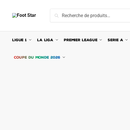
Skip
Skip
to
to
Recherche
Recherche
navigation
content
pour :
LIGUE 1
LA LIGA
PREMIER LEAGUE
SERIE A
COUPE DU MONDE 2026