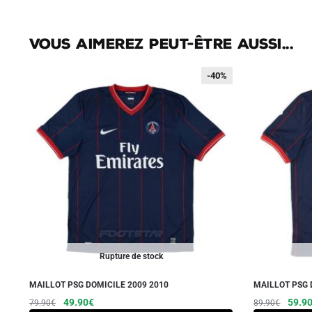
Vous aimerez peut-être aussi...
-40%
-40%
Rupture de stock
MAILLOT PSG DOMICILE 2009 2010
MAILLOT PSG 
Le
Le
Ce
Le
49.90
€
59.9
79.90
€
89.90
€