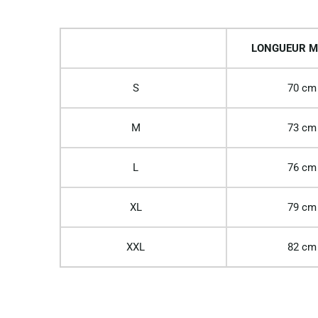
LONGUEUR M
S
70 cm
M
73 cm
L
76 cm
XL
79 cm
XXL
82 cm