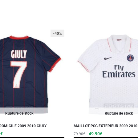
-40%
Rupture de stock
Rupture de stock
DOMICILE 2009 2010 GIULY
MAILLOT PSG EXTERIEUR 2009 2010
Le
Ce
Le
Le
Ce
0
€
49.90
€
79.90
€