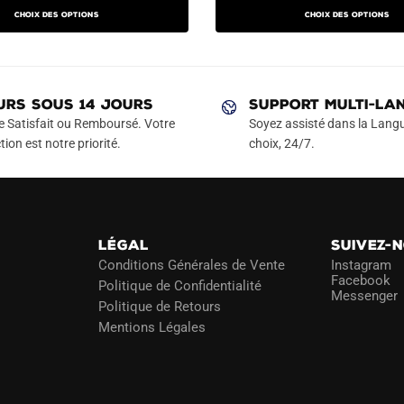
prix
prix
prix
produit
produit
Choix des options
Choix des options
actuel
initial
actuel
a
a
est :
était :
est :
plusieurs
plusieurs
€.
59.90€.
79.90€.
49.90€.
variations.
variations.
Les
Les
URS SOUS 14 JOURS
SUPPORT MULTI-LA
options
options
e Satisfait ou Remboursé. Votre
Soyez assisté dans la Langu
peuvent
peuvent
tion est notre priorité.
choix, 24/7.
être
être
choisies
choisies
sur
sur
la
la
LÉGAL
SUIVEZ-
page
page
Conditions Générales de Vente
Instagram
du
du
Facebook
Politique de Confidentialité
Messenger
produit
produit
Politique de Retours
Mentions Légales