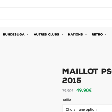
BUNDESLIGA
AUTRES CLUBS
NATIONS
RETRO
Maillot PS
2015
Le
Le
49.90
€
79.90
€
prix
prix
Taille
initial
actuel
était :
est :