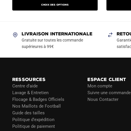
prix
prix
prix
produit
Choix des options
initial
actuel
initial
a
était :
est :
était :
plusieurs
79.90€.
49.90€.
89.90
variations.
Les
LIVRAISON INTERNATIONALE
RETO
options
Gratuite sur toutes les commande
Garanti
peuvent
supérieures à 99€
satisfac
être
choisies
sur
la
RESSOURCES
ESPACE CLIENT
page
Centre d’aide
Mon compte
du
Lavage & Entretien
Suivre une commande
produit
Flocage & Badges Officiels
Nous Contacter
Nos Maillots de Football
Guide des tailles
Politique d’expédition
Politique de paiement