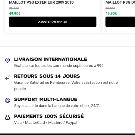
Le
Le
Le
Le
Ce
Ce
MAILLOT PSG EXTERIEUR 2009 2010
MAILLOT PSG DO
prix
prix
prix
prix
produit
79.90
€
produit
79.90
€
initial
actuel
initial
actuel
49.90
€
49.90
€
a
a
était :
est :
était :
est :
AJOUTER AU PANIER
plusieurs
plusieurs
79.90€.
49.90€.
79.90€.
49.90€.
variations.
variations.
Les
Les
options
options
peuvent
peuvent
LIVRAISON INTERNATIONALE
être
être
Gratuite sur toutes les commande supérieures à 99€
choisies
choisies
sur
sur
RETOURS SOUS 14 JOURS
la
la
Garantie Satisfait ou Remboursé. Votre satisfaction est notre
page
page
priorité.
du
du
SUPPORT MULTI-LANGUE
produit
produit
Soyez assisté dans la Langue de votre choix, 24/7.
Paiements 100% Sécurisé
Visa / MasterCard / Mastero / Paypal