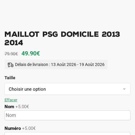
Maillot PSG Domicile 2013
2014
Le
Le
49.90
€
79.90
€
prix
prix
Délais de livraison : 13 Août 2026 - 19 Août 2026
initial
actuel
Taille
était :
est :
79.90€.
49.90€.
Effacer
Nom
+5.00€
Numéro
+5.00€