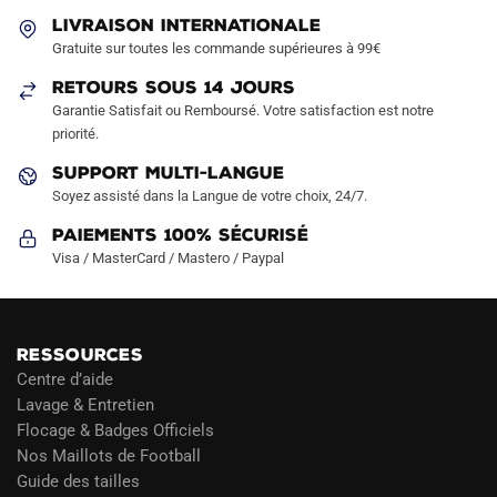
peuvent
peuvent
LIVRAISON INTERNATIONALE
être
être
Gratuite sur toutes les commande supérieures à 99€
choisies
choisies
sur
sur
RETOURS SOUS 14 JOURS
la
la
Garantie Satisfait ou Remboursé. Votre satisfaction est notre
page
page
priorité.
du
du
SUPPORT MULTI-LANGUE
produit
produit
Soyez assisté dans la Langue de votre choix, 24/7.
Paiements 100% Sécurisé
Visa / MasterCard / Mastero / Paypal
RESSOURCES
Centre d’aide
Lavage & Entretien
Flocage & Badges Officiels
Nos Maillots de Football
Guide des tailles