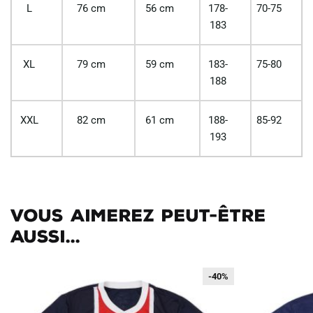
L
76 cm
56 cm
178-
70-75
183
XL
79 cm
59 cm
183-
75-80
188
XXL
82 cm
61 cm
188-
85-92
193
Vous aimerez peut-être
aussi...
-40%
-40%