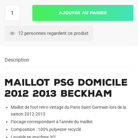
quantité
Ajouter au panier
de
Maillot
PSG
12 personnes regardent ce produit
Domicile
2012
2013
Description
Beckham
Maillot PSG Domicile
2012 2013 Beckham
Maillot de foot retro vintage du Paris Saint-Germain lors de la
saison 2012-2013
Flocage correspondant à l’année du maillot
Composition : 100% polyester recyclé
Lavable en machine 30°