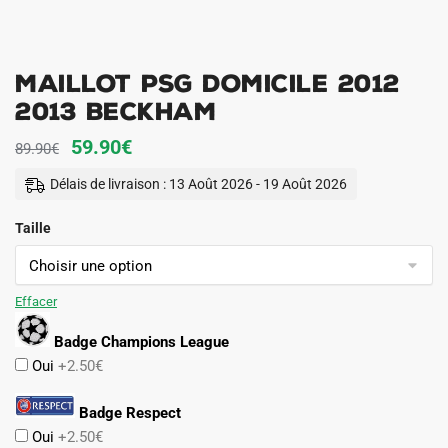
Maillot PSG Domicile 2012
2013 Beckham
Le
Le
59.90
€
89.90
€
prix
prix
Délais de livraison : 13 Août 2026 - 19 Août 2026
initial
actuel
Taille
était :
est :
89.90€.
59.90€.
Effacer
Badge Champions League
Oui
+2.50€
Badge Respect
Oui
+2.50€