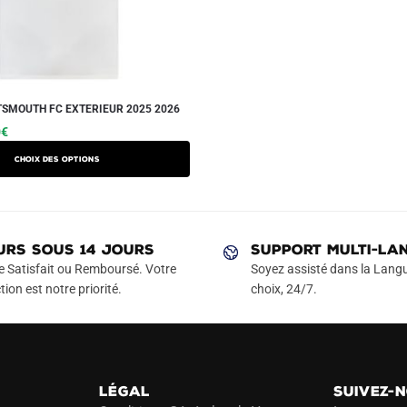
SMOUTH FC EXTERIEUR 2025 2026
Le
Ce
0
€
prix
produit
Choix des options
actuel
a
est :
plusieurs
€.
49.90€.
variations.
Les
URS SOUS 14 JOURS
SUPPORT MULTI-LA
options
e Satisfait ou Remboursé. Votre
Soyez assisté dans la Langu
peuvent
tion est notre priorité.
choix, 24/7.
être
choisies
sur
la
LÉGAL
SUIVEZ-
page