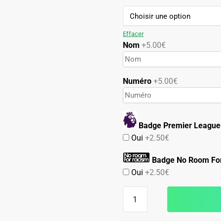
89.90€.
49.90€.
Effacer
Nom
+5.00€
Numéro
+5.00€
Badge Premier League
Oui
+2.50€
Badge No Room Fo
Oui
+2.50€
quantité
de
Maillot