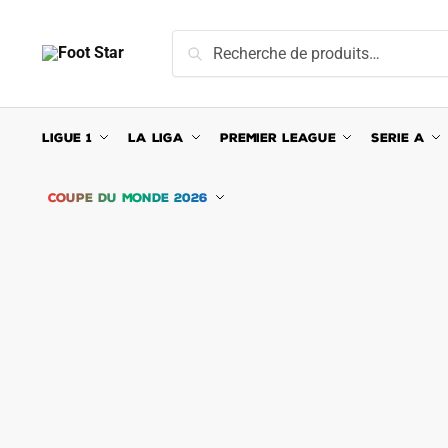
Skip
Skip
to
to
Recherche
Recherche
navigation
content
pour :
LIGUE 1
LA LIGA
PREMIER LEAGUE
SERIE A
COUPE DU MONDE 2026