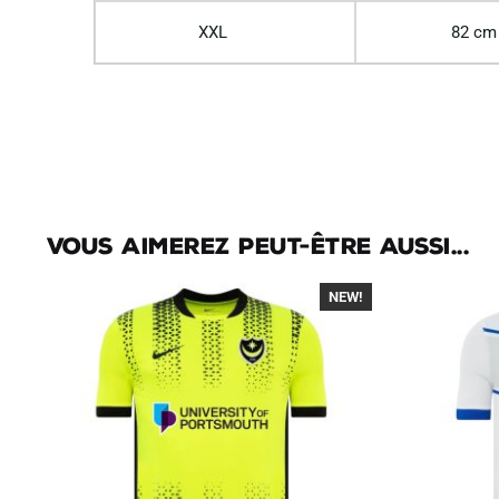
XXL
82 cm
Vous aimerez peut-être aussi...
NEW!
-40%