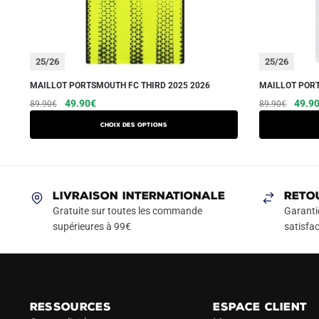
25/26
25/26
MAILLOT PORTSMOUTH FC THIRD 2025 2026
MAILLOT PORT
Le
Le
Ce
Le
49.90
€
49.9
89.90
€
89.90
€
prix
prix
prix
produit
Choix des options
initial
actuel
initial
a
était :
est :
était :
plusieurs
89.90€.
49.90€.
89.90
variations.
Les
LIVRAISON INTERNATIONALE
RETO
options
Gratuite sur toutes les commande
Garanti
peuvent
supérieures à 99€
satisfac
être
choisies
sur
la
RESSOURCES
ESPACE CLIENT
page