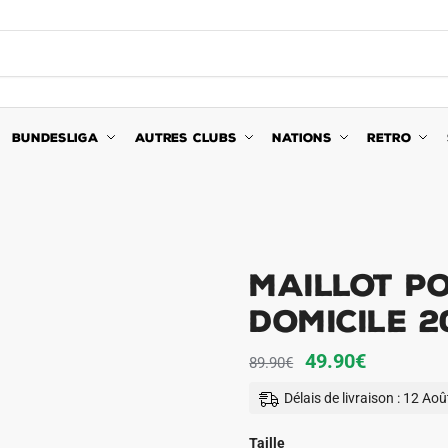
BUNDESLIGA
AUTRES CLUBS
NATIONS
RETRO
Maillot P
Domicile 2
Le
Le
49.90
€
89.90
€
prix
prix
Délais de livraison : 12 Ao
initial
actuel
était :
est :
Taille