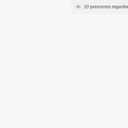
Portsmouth
20 personnes regarden
FC
Domicile
2025
2026