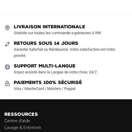
Les
Les
options
options
peuvent
peuvent
être
être
LIVRAISON INTERNATIONALE
choisies
choisies
Gratuite sur toutes les commande supérieures à 99€
sur
sur
RETOURS SOUS 14 JOURS
la
la
Garantie Satisfait ou Remboursé. Votre satisfaction est notre
page
page
priorité.
du
du
produit
produit
SUPPORT MULTI-LANGUE
Soyez assisté dans la Langue de votre choix, 24/7.
Paiements 100% Sécurisé
Visa / MasterCard / Mastero / Paypal
RESSOURCES
Centre d’aide
Lavage & Entretien