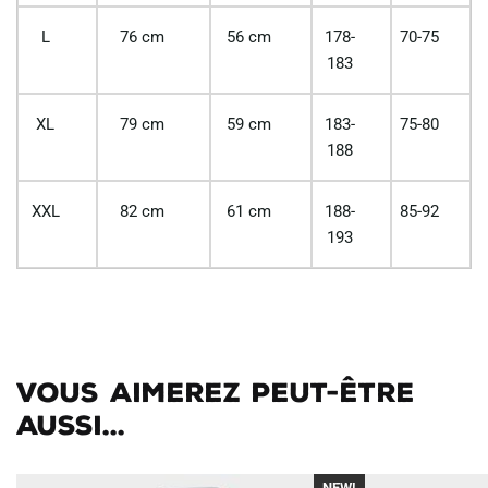
L
76 cm
56 cm
178-
70-75
183
XL
79 cm
59 cm
183-
75-80
188
XXL
82 cm
61 cm
188-
85-92
193
Vous aimerez peut-être
aussi...
NEW!
-40%