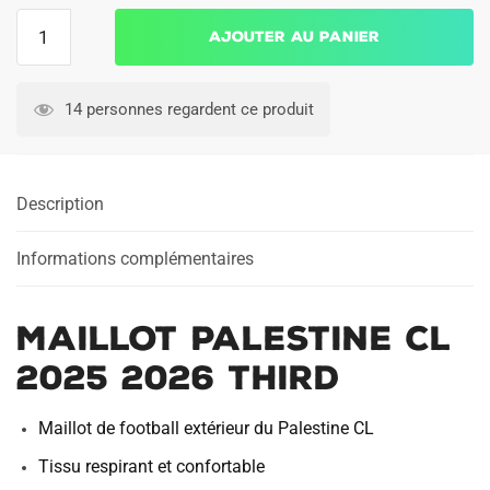
quantité
Ajouter au panier
de
Maillot
Palestine
14 personnes regardent ce produit
CL
2025
2026
Description
Third
Informations complémentaires
Maillot Palestine CL
2025 2026 Third
Maillot de football extérieur du Palestine CL
Tissu respirant et confortable