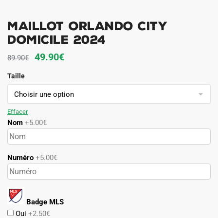
Maillot Orlando City
Domicile 2024
Le
Le
49.90
€
89.90
€
prix
prix
Taille
initial
actuel
était :
est :
89.90€.
49.90€.
Effacer
Nom
+5.00€
Numéro
+5.00€
Badge MLS
Oui
+2.50€