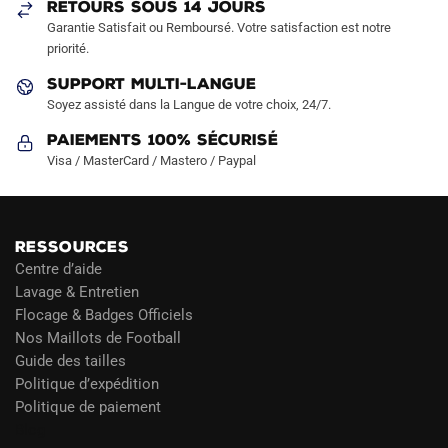
RETOURS SOUS 14 JOURS
Garantie Satisfait ou Remboursé. Votre satisfaction est notre
priorité.
SUPPORT MULTI-LANGUE
Soyez assisté dans la Langue de votre choix, 24/7.
Paiements 100% Sécurisé
Visa / MasterCard / Mastero / Paypal
RESSOURCES
Centre d’aide
Lavage & Entretien
Flocage & Badges Officiels
Nos Maillots de Football
Guide des tailles
Politique d’expédition
Politique de paiement
Blog