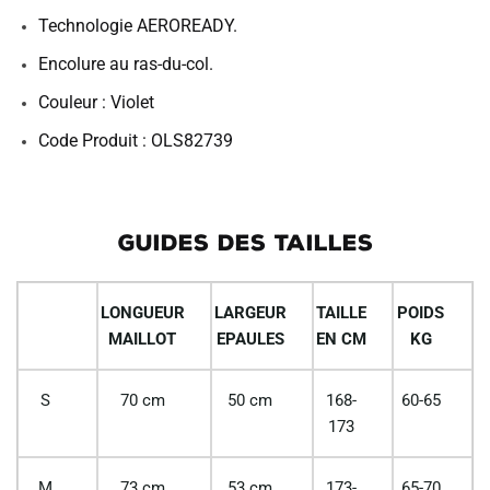
Technologie AEROREADY.
Encolure au ras-du-col.
Couleur : Violet
Code Produit : OLS82739
GUIDES DES TAILLES
LONGUEUR
LARGEUR
TAILLE
POIDS
MAILLOT
EPAULES
EN CM
KG
S
70 cm
50 cm
168-
60-65
173
M
73 cm
53 cm
173-
65-70