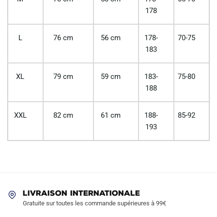
178
L
76 cm
56 cm
178-
70-75
183
XL
79 cm
59 cm
183-
75-80
188
XXL
82 cm
61 cm
188-
85-92
193
LIVRAISON INTERNATIONALE
Gratuite sur toutes les commande supérieures à 99€