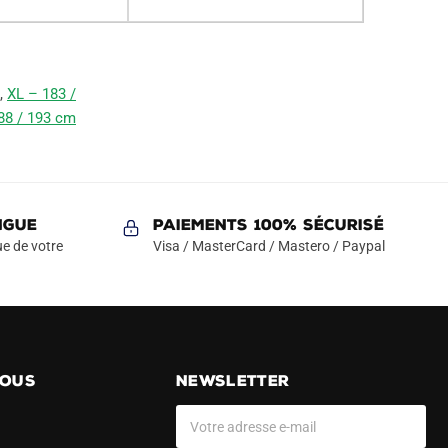
,
XL – 183 /
88 / 193 cm
NGUE
Paiements 100% Sécurisé
e de votre
Visa / MasterCard / Mastero / Paypal
NOUS
NEWSLETTER