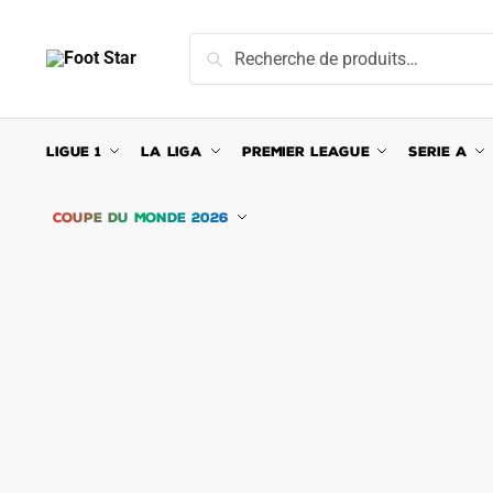
Skip
Skip
to
to
Recherche
Recherche
navigation
content
pour :
LIGUE 1
LA LIGA
PREMIER LEAGUE
SERIE A
COUPE DU MONDE 2026