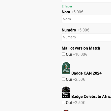
89.90€.
49.90€.
Effacer
Nom
+5.00€
Numéro
+5.00€
Maillot version Match
Oui
+10.00€
Badge CAN 2024
Oui
+2.50€
Badge Celebrate Afri
Oui
+2.50€