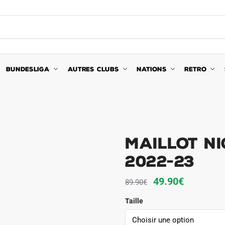
BUNDESLIGA
AUTRES CLUBS
NATIONS
RETRO
MAILLOT NI
2022-23
Le
Le
49.90
€
89.90
€
prix
prix
Taille
initial
actuel
était :
est :