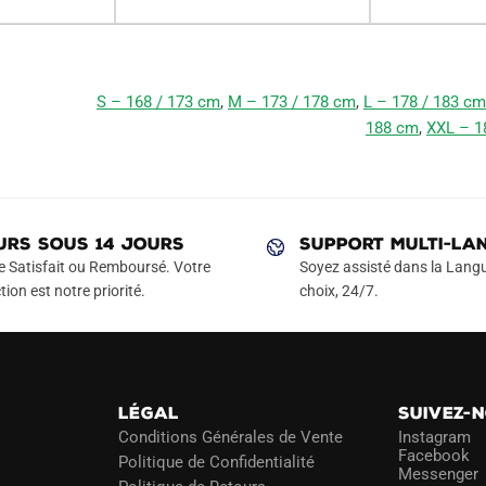
S – 168 / 173 cm
,
M – 173 / 178 cm
,
L – 178 / 183 cm
188 cm
,
XXL – 1
URS SOUS 14 JOURS
SUPPORT MULTI-LA
e Satisfait ou Remboursé. Votre
Soyez assisté dans la Langu
tion est notre priorité.
choix, 24/7.
LÉGAL
SUIVEZ-
Conditions Générales de Vente
Instagram
Facebook
Politique de Confidentialité
Messenger