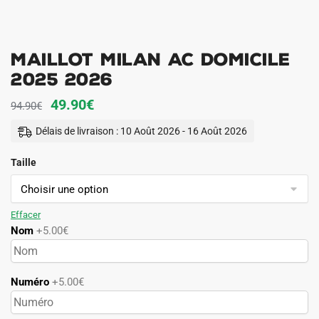
Maillot Milan AC Domicile
2025 2026
Le
Le
49.90
€
94.90
€
prix
prix
Délais de livraison : 10 Août 2026 - 16 Août 2026
initial
actuel
Taille
était :
est :
94.90€.
49.90€.
Effacer
Nom
+5.00€
Numéro
+5.00€