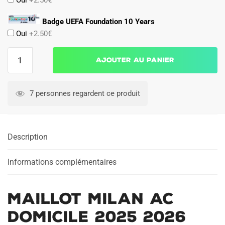
Badge UEFA Foundation 10 Years
Oui
+2.50€
quantité
Ajouter au panier
de
Maillot
Milan
7 personnes regardent ce produit
AC
Domicile
2025
Description
2026
Informations complémentaires
Maillot Milan AC
Domicile 2025 2026