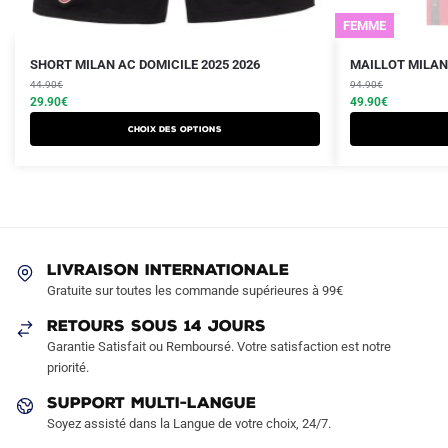
FEMME
Le
Le
Le
Le
Ce
SHORT MILAN AC DOMICILE 2025 2026
MAILLOT MILAN
prix
prix
prix
prix
produit
44.90
€
94.90
€
initial
actuel
initial
actuel
29.90
€
49.90
€
a
était :
est :
était :
est :
Choix des options
plusieurs
44.90€.
29.90€.
94.90€.
49.90€.
variations.
Les
options
peuvent
être
LIVRAISON INTERNATIONALE
choisies
Gratuite sur toutes les commande supérieures à 99€
sur
RETOURS SOUS 14 JOURS
la
Garantie Satisfait ou Remboursé. Votre satisfaction est notre
page
priorité.
du
produit
SUPPORT MULTI-LANGUE
Soyez assisté dans la Langue de votre choix, 24/7.