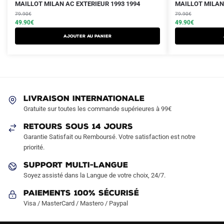
Le
Le
Le
Le
Ce
Ce
MAILLOT MILAN AC EXTERIEUR 1993 1994
MAILLOT MILAN 
prix
prix
prix
prix
produit
79.90
€
produit
79.90
€
initial
actuel
initial
actuel
49.90
€
49.90
€
a
a
était :
est :
était :
est :
AJOUTER AU PANIER
plusieurs
plusieurs
79.90€.
49.90€.
79.90€.
49.90€.
variations.
variations.
Les
Les
options
options
peuvent
peuvent
LIVRAISON INTERNATIONALE
être
être
Gratuite sur toutes les commande supérieures à 99€
choisies
choisies
sur
sur
RETOURS SOUS 14 JOURS
la
la
Garantie Satisfait ou Remboursé. Votre satisfaction est notre
page
page
priorité.
du
du
SUPPORT MULTI-LANGUE
produit
produit
Soyez assisté dans la Langue de votre choix, 24/7.
Paiements 100% Sécurisé
Visa / MasterCard / Mastero / Paypal