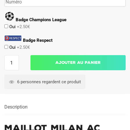
Badge Champions League
Oui
+2.50€
Badge Respect
Oui
+2.50€
quantité
Ajouter au panier
de
Maillot
Milan
6 personnes regardent ce produit
AC
Domicile
2003
Description
2004
Maillot Milan AC