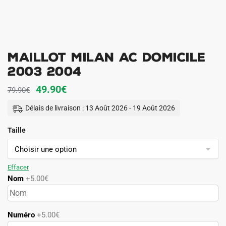
Maillot Milan AC Domicile
2003 2004
Le
Le
49.90
€
79.90
€
prix
prix
Délais de livraison : 13 Août 2026 - 19 Août 2026
initial
actuel
Taille
était :
est :
79.90€.
49.90€.
Effacer
Nom
+5.00€
Numéro
+5.00€